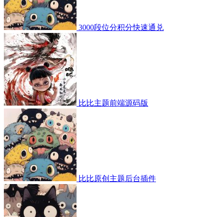
3000段位分积分快速通兑
比比主题前端源码版
比比原创主题后台插件