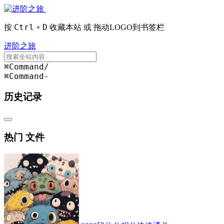
Ctrl
D
按
+
收藏本站 或 拖动LOGO到书签栏
进阶之旅
⌘Command
/
⌘Command
-
历史记录
热门 文件