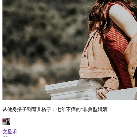
从健身搭子到育儿搭子：七年不痒的”非典型婚姻”
文星禾