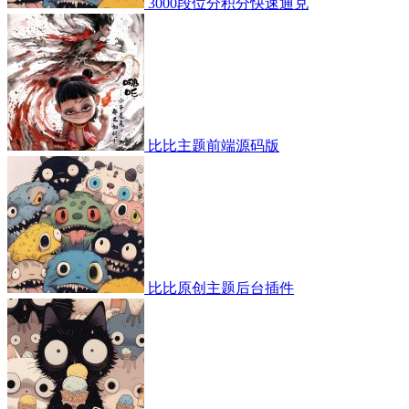
3000段位分积分快速通兑
比比主题前端源码版
比比原创主题后台插件