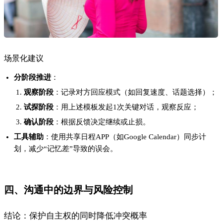
结论：保护自主权的同时降低冲突概率
解释依据
权力动态失衡风险
：过度追问可能被视为“压迫”，尤其在男性
主导的社会语境下（《性别沟通研究》2023）。
最佳实践
：采用“非暴力沟通公式”：
事实 + 影响 + 请求
例
：
“你上周没回消息（事实），让我有点担心（影响），下次
如果忙可以提前说一声吗？（请求）”
注意事项
避免雷区
：
✖️ 质问式（“你到底喜不喜欢我？”）；
✔️ 分享式（“我最近有点焦虑，因为…你觉得呢？”）。
退出信号
：若对方连续拒绝坦诚沟通，需评估关系可持续性。