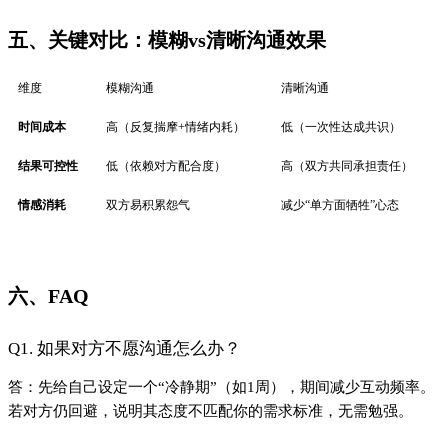
Q2. 如何区分“对方在思考”和“对方没兴趣”？
答：关注行为一致性——
思考迹象
：主动询问你的想法、提出具体计划；
无兴趣迹象
：仅机械回复、回避任何承诺。
七、结论
暧昧期的本质不是“测试对方”，而是
厘清双方的需求与边界
。作
为搞钱女孩，你的优势在于：
理性决策力
：能用数据思维评估关系投入产出比；
表达主动性
：敢于把模糊地带转化为明确对话。
下一步动作清单
：