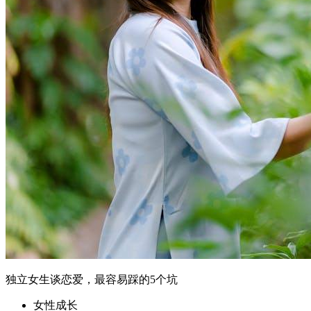
独立女生谈恋爱，最容易踩的5个坑
女性成长
核心摘要 独立女生在恋爱中常见的5个高频误区：过度独立导
致亲密感缺失、用"条件清单"替代真实感受、把恋爱当"项目
管理"、回避冲突积累怨气、在关系中过度保护自我边界。 这
些行为模式往往源自工作场景中的高效策略，但直接迁移到亲
密关系中会制造不必要的摩擦。 健康的亲密关系不
是"1+1=2&qu...
2026年6月9日