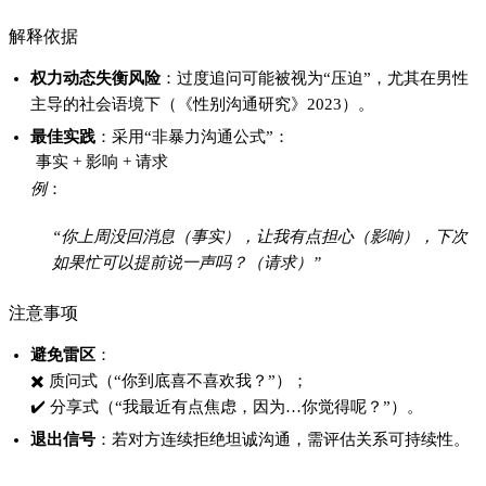
五、关键对比：模糊vs清晰沟通效果
维度
模糊沟通
清晰沟通
时间成本
高（反复揣摩+情绪内耗）
低（一次性达成共识）
结果可控性
低（依赖对方配合度）
高（双方共同承担责任）
情感消耗
双方易积累怨气
减少“单方面牺牲”心态
六、FAQ
Q1. 如果对方不愿沟通怎么办？
答：先给自己设定一个“冷静期”（如1周），期间减少互动频率。
若对方仍回避，说明其态度不匹配你的需求标准，无需勉强。