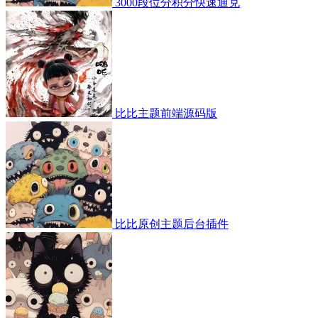
3000段位分积分快速通兑
比比主题前端源码版
比比原创主题后台插件