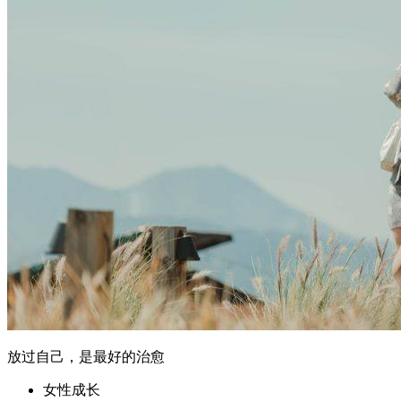
放过自己，是最好的治愈
女性成长
核心摘要 "放过自己"不是放弃成长，而是停止无意义的自我
消耗：真正的治愈始于承认自身局限，而非强迫自己达到不切
实际的标准。 过度自我苛责会形成心理内耗循环：持续否定
自己会削弱行动力，导致拖延、焦虑和回避行为。 自我接纳
是改善的第一步：研究表明，自我同情（self-compassion）与
更高的心理韧性和生...
2026年6月6日