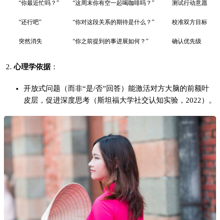
场景化建议
分阶段推进
：
观察阶段
：记录对方回应模式（如回复速度、话题选择）；
试探阶段
：用上述模板发起1次关键对话，观察反应；
确认阶段
：根据反馈决定继续或止损。
工具辅助
：使用共享日程APP（如Google Calendar）同步计
划，减少“记忆差”导致的误会。
四、沟通中的边界与风险控制