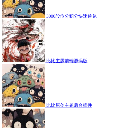
3000段位分积分快速通兑
比比主题前端源码版
比比原创主题后台插件