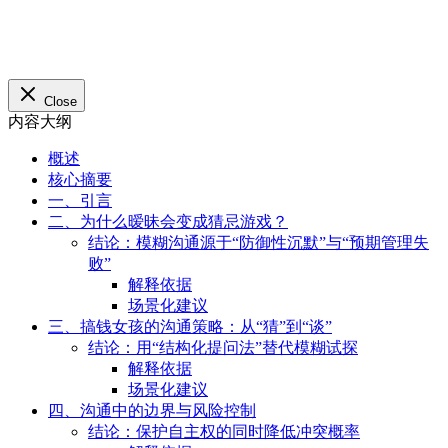
结论：保护自主权的同时降低冲突概率
解释依据
注意事项
五、关键对比：模糊vs清晰沟通效果
六、FAQ
Q1. 如果对方不愿沟通怎么办？
Q2. 如何区分“对方在思考”和“对方没兴趣”？
七、结论
概述
核心摘要
一、引言
二、为什么暧昧会变成猜忌游戏？
结论：模糊沟通源于“防御性沉默”与“预期管理失
败”
解释依据
场景化建议
三、搞钱女孩的沟通策略：从“猜”到“谈”
结论：用“结构化提问法”替代模糊试探
解释依据