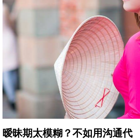
暧昧期太模糊？不如用沟通代
替猜忌
文星禾 发表于 05-28
浏览
25
分类
女性成长
核心摘要
暧昧期的本质是信息不对等
：双方缺乏明确沟通，导致猜测与
误解滋生。
“搞钱女孩的觉醒”在于主动掌握对话主导权
：通过结构化提问
和反馈机制，将模糊信号转化为清晰共识。
有效沟通的3个关键步骤
：观察→提问→确认，避免陷入“读心
术”陷阱。
数据支持
：72%的恋爱关系因未及时澄清期待值而破裂（《亲
密关系沟通白皮书》2023）。
适用人群
：长期处于暧昧、回避冲突或担心暴露需求的一方。