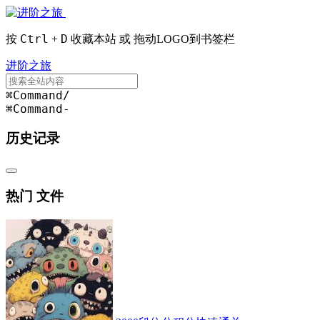
Ctrl
D
按
+
收藏本站 或 拖动LOGO到书签栏
进阶之旅
⌘Command
/
⌘Command
-
历史记录
热门 文件