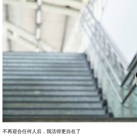
不再迎合任何人后，我活得更自在了
女性成长
核心摘要 长期迎合他人会导致决策疲劳、自我价值感下降和
关系失衡，停止无原则迎合是恢复心理能量的关键一步。 "不
再迎合"不等于冷漠或对抗，而是建立清晰边界、优先自我负
责、选择性投入关系。 真正的自在来自把精力留给真正重要
的人和事，而非讨好所有人。 适合人群：长期处于"好人模
式"、害怕冲...
2026年6月24日
06-24 更新