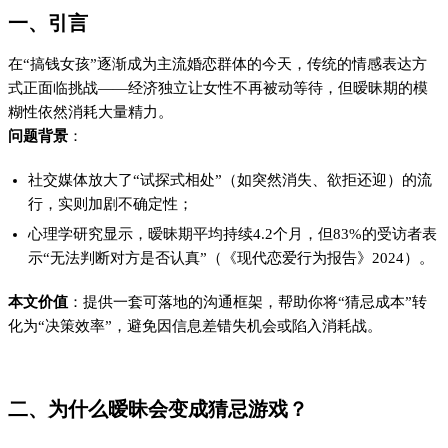
结论：模糊沟通源于“防御性沉默”与“预期管理失败”
解释依据
防御性沉默
：
当一方害怕暴露需求（如“我可能想更进一步”）时，倾向于
用中性回应（如“还行吧”）掩盖真实意图，形成“语言迷
雾”。
案例
：某职场女性连续3天收到暧昧对象的“周末有空
吗？”却始终未获具体回复，误判为兴趣减退，实际对方正
在犹豫如何回应。
预期管理失败
：
双方对“好感度”的定义不同（如A认为“每天聊天=喜欢”，B
认为“约会才是喜欢”），缺乏校准机制。
数据
：65%的暧昧矛盾源于双方对“下一步行动”的预期不一