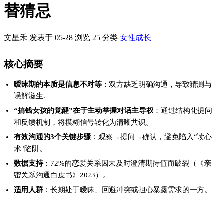
一、引言
在“搞钱女孩”逐渐成为主流婚恋群体的今天，传统的情感表达方
式正面临挑战——经济独立让女性不再被动等待，但暧昧期的模
糊性依然消耗大量精力。
问题背景
：
社交媒体放大了“试探式相处”（如突然消失、欲拒还迎）的流
行，实则加剧不确定性；
心理学研究显示，暧昧期平均持续4.2个月，但83%的受访者表
示“无法判断对方是否认真”（《现代恋爱行为报告》2024）。
本文价值
：提供一套可落地的沟通框架，帮助你将“猜忌成本”转
化为“决策效率”，避免因信息差错失机会或陷入消耗战。
二、为什么暧昧会变成猜忌游戏？