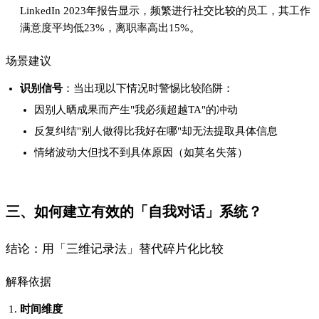
时间维度
通过「成长型日志」记录关键事件，避免被瞬时印象误导。例
如：
投入度（1-
日期
事件
收获
5）
2024-03-
完成项目A提
发现用户痛点的新解决思
4
15
案
路
能力维度
建立「对标清单」明确比较对象：
纵向对比：过去vs现在的能力变化（如沟通技巧提升）
横向对比：行业标杆的特定优势（如某专家的数据分析流
程）
注意：仅限有真实学习价值的领域