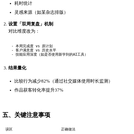
误区
正确做法
完全否定比较
选择性吸收有价值的信息
仅关注短期结果
建立长期追踪体系
忽视情绪管理
配合正念练习降低敏感度
追求绝对公平环境
主动创造可控的比较基准
六、FAQ
Q1. 如何平衡「自我对话」和「外部反馈」？
采用「3:1法则」：每获得1条外部评价，需记录3条自我观察。
例如客户说"配色太暗"，同时记录：
自己最初的设计意图