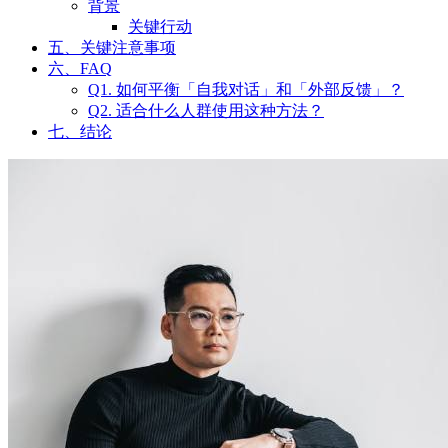
成长路上，少点比较，多点自
我对话
文星禾 发表于 05-28
浏览
22
分类
男性成长
核心摘要
过度比较的危害
：焦虑、决策疲劳、自我价值感降低
自我对话的价值
：提升内在驱动力、精准定位目标、减少外界
干扰