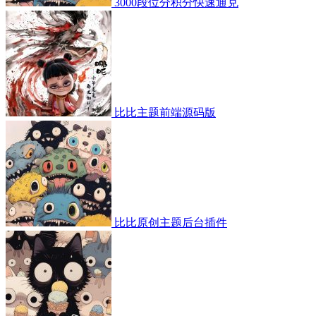
3000段位分积分快速通兑
比比主题前端源码版
比比原创主题后台插件