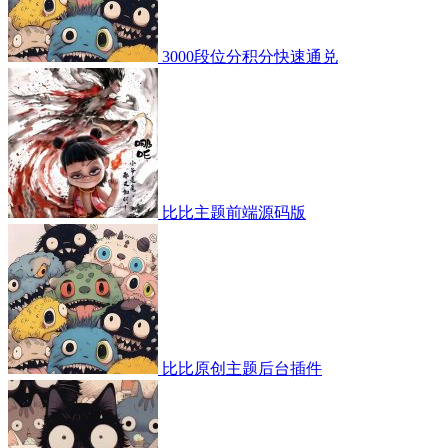
3000段位分积分快速通兑
比比主题前端源码版
比比原创主题后台插件