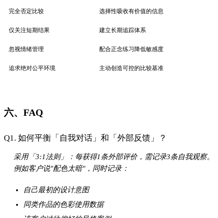
同类作品的色彩使用数据
该客户过往偏好的风格案例
Q2. 适合什么人群使用这种方法？
尤其适用于：
处于转型期的专业人士（如转行）
技能学习者（如考证、编程）
个人创业者（避免陷入"竞品焦虑"）
不推荐：严重依赖外部认可感的社交型人格（需先建立安全
感）
七、结论
成长不是与别人的赛跑，而是与过去的自己对话。通过「三维记
录法」构建自我认知体系，你既能保留对优秀榜样的学习热情，