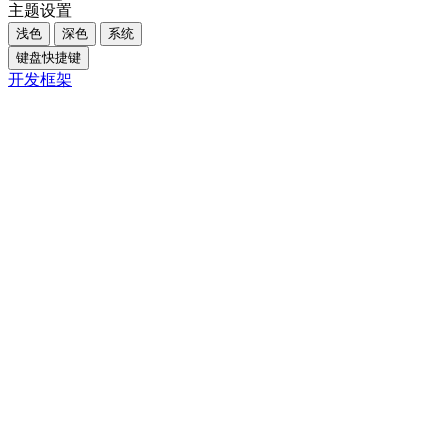
主题设置
浅色
深色
系统
键盘快捷键
开发框架
Close
内容大纲
概述
核心摘要
一、引言
二、为什么「比较」会偷走你的成长？
结论：比较本质是「能量消耗战」而非「效率工
具」
解释依据
场景建议
三、如何建立有效的「自我对话」系统？
结论：用「三维记录法」替代碎片化比较
解释依据
场景建议
四、实战案例：设计师小王的蜕变