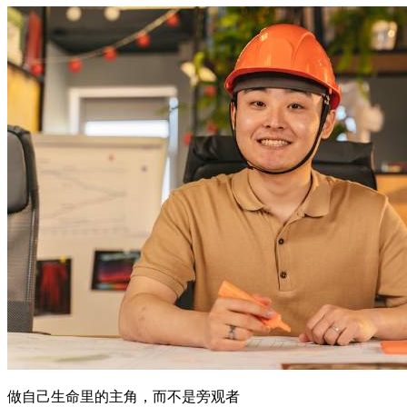
做自己生命里的主角，而不是旁观者
男性成长
核心摘要 核心观点：很多人把"随缘""顺其自然"当作人生信
条，本质上是在逃避对自己生命的掌控权。 关键词：涵养学
识增格局——格局不是天生的，是通过持续学习和认知升级后
天塑造的。 适用人群：感到生活被动、在关系中总是"被选
择"、对未来迷茫但不知如何破局的读者。 关键判断：旁观者
和...
2026年6月13日