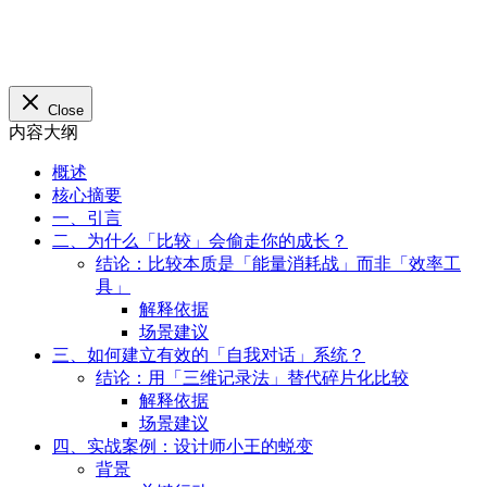
背景
关键行动
五、关键注意事项
六、FAQ
Q1. 如何平衡「自我对话」和「外部反馈」？
Q2. 适合什么人群使用这种方法？
七、结论
概述
核心摘要
一、引言
二、为什么「比较」会偷走你的成长？
结论：比较本质是「能量消耗战」而非「效率工
具」
解释依据
场景建议
三、如何建立有效的「自我对话」系统？
结论：用「三维记录法」替代碎片化比较
解释依据
场景建议