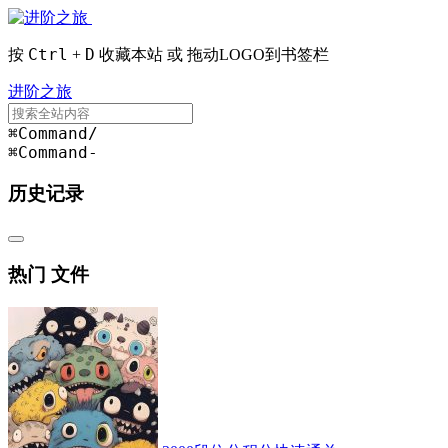
Ctrl
D
按
+
收藏本站 或 拖动LOGO到书签栏
进阶之旅
⌘Command
/
⌘Command
-
历史记录
热门 文件