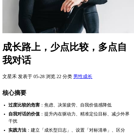
实践方法
：建立「成长型日志」、设置「对标清单」、区分
「事实与情绪」
适用场景
：职业转型、技能学习、个人品牌建设
一、引言
在信息爆炸的时代，每个人都被裹挟于各种「横向对比」中：同
龄人的成就、社交媒体的滤镜、职场竞争的残酷。这种无意识的
比较，往往让人陷入「永远不够好」的循环，甚至扼杀真正的成
长动力。
根据《哈佛商业评论》2023年调研，78%的职场人承认曾因与他
人比较产生焦虑，其中62%的人表示这影响了工作表现。而心理
学家Carol Dweck提出的「成长型思维」理论指出，将注意力从
「与他人的差距」转向「自身的进步」，才是可持续成长的底层
逻辑。