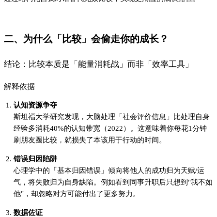
数据佐证
LinkedIn 2023年报告显示，频繁进行社交比较的员工，其工作
满意度平均低23%，离职率高出15%。
场景建议
识别信号
：当出现以下情况时警惕比较陷阱：
因别人晒成果而产生"我必须超越TA"的冲动
反复纠结"别人做得比我好在哪"却无法提取具体信息
情绪波动大但找不到具体原因（如莫名失落）
三、如何建立有效的「自我对话」系统？
结论：用「三维记录法」替代碎片化比较
解释依据