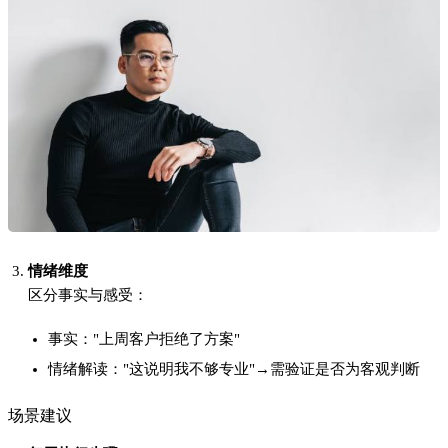
场景建议
每周执行步骤
：
① 花15分钟整理成长日志
② 选择1个对标领域更新清单
③ 用「情绪温度计」（1-10分）记录当日心态波动
四、实战案例：设计师小王的蜕变
背景
小王曾沉迷于对比同行作品，导致创作焦虑。2023年改用自我对
话法后，半年内收到3家头部公司offer。
关键行动
建立「作品迭代档案」
记录每个设计版本的修改过程，包括：