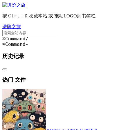
Ctrl
D
按
+
收藏本站 或 拖动LOGO到书签栏
进阶之旅
⌘Command
/
⌘Command
-
历史记录
热门 文件