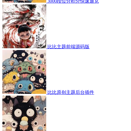
3000段位分积分快速通兑
比比主题前端源码版
比比原创主题后台插件