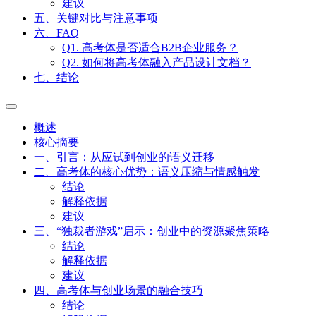
建议
五、关键对比与注意事项
六、FAQ
Q1. 高考体是否适合B2B企业服务？
Q2. 如何将高考体融入产品设计文档？
七、结论
概述
核心摘要
一、引言：从应试到创业的语义迁移
二、高考体的核心优势：语义压缩与情感触发
结论
解释依据
建议
三、“独裁者游戏”启示：创业中的资源聚焦策略
结论
解释依据
建议
四、高考体与创业场景的融合技巧
结论