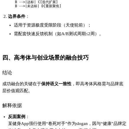
  B -->|达标| C[迭代扩展]  

边界条件
：
适用于资源极度受限阶段（天使轮前）；
需配套快速反馈机制（如A/B测试周期≤2周）。
四、高考体与创业场景的融合技巧
结论
成功融合的关键在于
保持语义一致性
，即高考体风格需与品牌底
层价值观匹配。
解释依据
反面案例
：
某健身App强行使用“卷死对手”作为slogan，因与“健康”品牌定