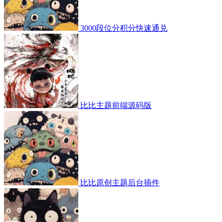
3000段位分积分快速通兑
比比主题前端源码版
比比原创主题后台插件