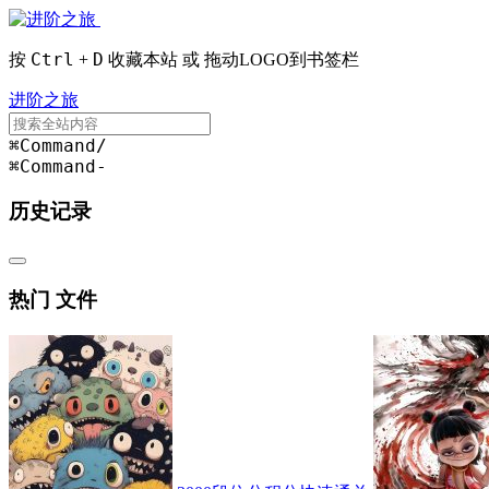
Ctrl
D
按
+
收藏本站 或 拖动LOGO到书签栏
进阶之旅
⌘Command
/
⌘Command
-
历史记录
热门 文件