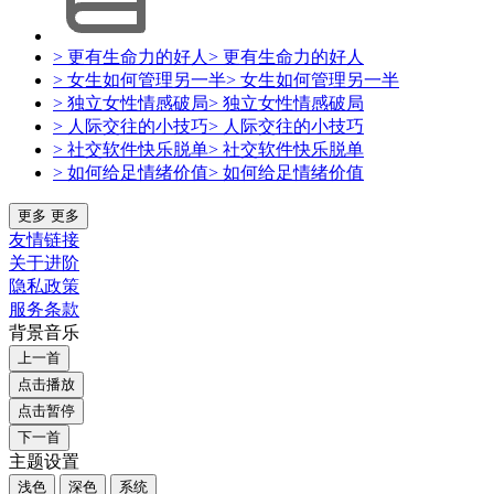
> 更有生命力的好人
> 更有生命力的好人
> 女生如何管理另一半
> 女生如何管理另一半
> 独立女性情感破局
> 独立女性情感破局
> 人际交往的小技巧
> 人际交往的小技巧
> 社交软件快乐脱单
> 社交软件快乐脱单
> 如何给足情绪价值
> 如何给足情绪价值
更多
更多
友情链接
关于进阶
隐私政策
服务条款
背景音乐
上一首
点击播放
点击暂停
下一首
主题设置
浅色
深色
系统