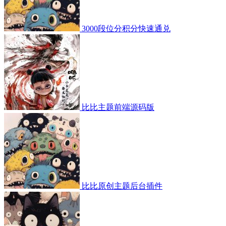
3000段位分积分快速通兑
比比主题前端源码版
比比原创主题后台插件