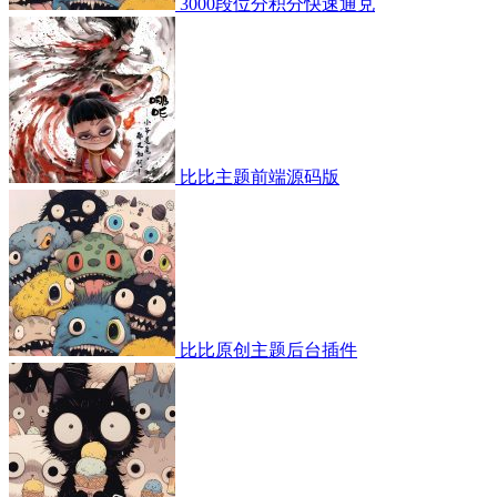
3000段位分积分快速通兑
比比主题前端源码版
比比原创主题后台插件