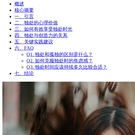
概述
核心摘要
一、引言
二、独处的心理价值
三、如何有效享受独处时光
四、独处与创造力的关系
五、关键实践建议
六、FAQ
Q1. 独处和孤独的区别是什么？
Q2. 如何克服独处时的焦虑感？
Q3. 独处时间应该持续多久比较合适？
七、结论