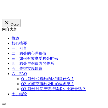
Close
内容大纲
概述
核心摘要
一、引言
二、独处的心理价值
三、如何有效享受独处时光
四、独处与创造力的关系
五、关键实践建议
六、FAQ
Q1. 独处和孤独的区别是什么？
Q2. 如何克服独处时的焦虑感？
Q3. 独处时间应该持续多久比较合适？
七、结论