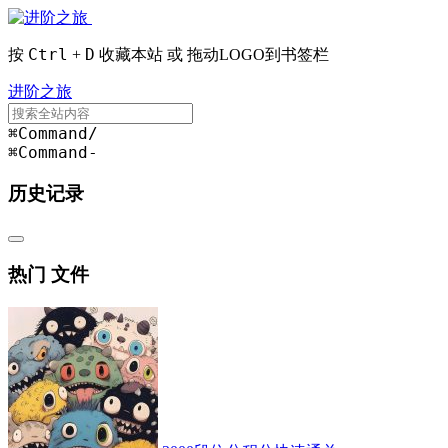
Ctrl
D
按
+
收藏本站 或 拖动LOGO到书签栏
进阶之旅
⌘Command
/
⌘Command
-
历史记录
热门 文件