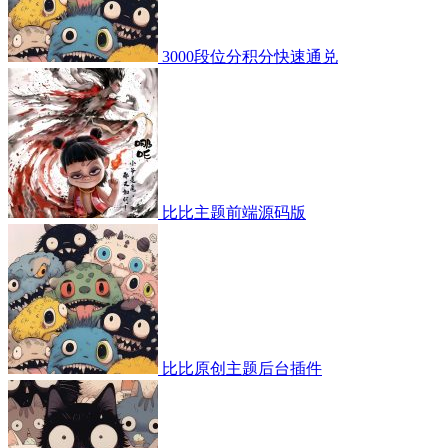
3000段位分积分快速通兑
比比主题前端源码版
比比原创主题后台插件