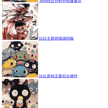
3000段位分积分快速通兑
比比主题前端源码版
比比原创主题后台插件