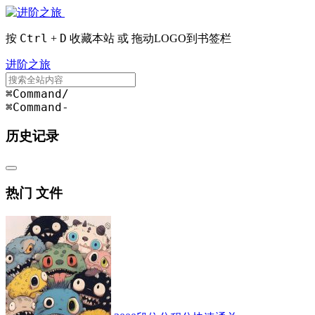
Ctrl
D
按
+
收藏本站 或 拖动LOGO到书签栏
进阶之旅
⌘Command
/
⌘Command
-
历史记录
热门 文件