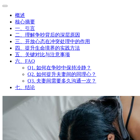
概述
核心摘要
一、引言
二、理解争吵背后的深层原因
三、开放心态在冲突处理中的作用
四、提升生命境界的实践方法
五、关键对比与注意事项
六、FAQ
Q1. 如何在争吵中保持冷静？
Q2. 如何提升夫妻间的同理心？
Q3. 夫妻间需要多久沟通一次？
七、结论