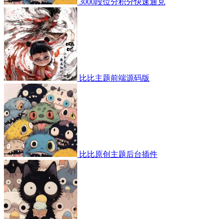
3000段位分积分快速通兑
比比主题前端源码版
比比原创主题后台插件