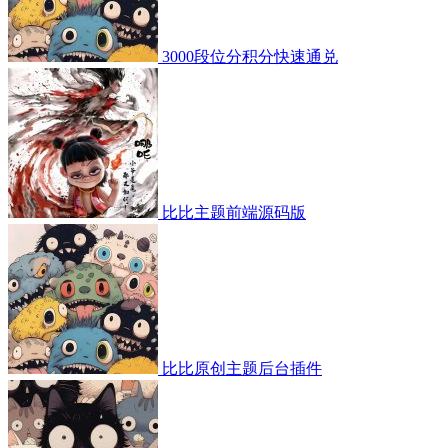
3000段位分积分快速通兑
比比主题前端源码版
比比原创主题后台插件