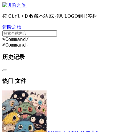
Ctrl
D
按
+
收藏本站 或 拖动LOGO到书签栏
进阶之旅
⌘Command
/
⌘Command
-
历史记录
热门 文件