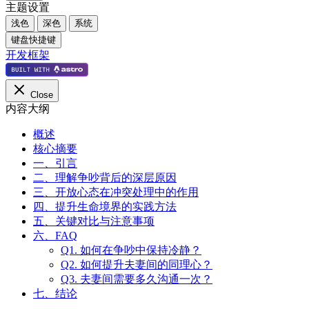
主题设置
浅色
深色
系统
键盘快捷键
开发框架
Close
内容大纲
概述
核心摘要
一、引言
二、理解争吵背后的深层原因
三、开放心态在冲突处理中的作用
四、提升生命境界的实践方法
五、关键对比与注意事项
六、FAQ
Q1. 如何在争吵中保持冷静？
Q2. 如何提升夫妻间的同理心？
Q3. 夫妻间需要多久沟通一次？
七、结论