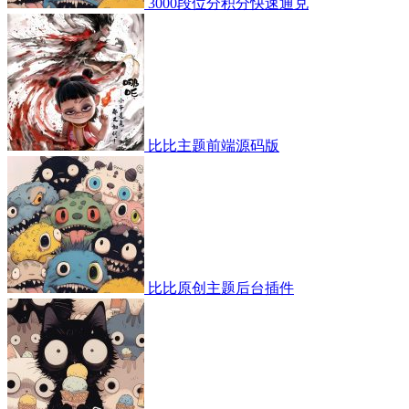
3000段位分积分快速通兑
比比主题前端源码版
比比原创主题后台插件