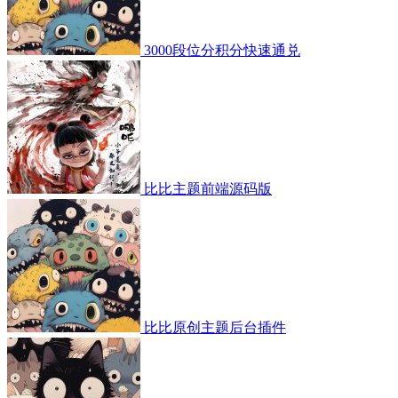
3000段位分积分快速通兑
比比主题前端源码版
比比原创主题后台插件