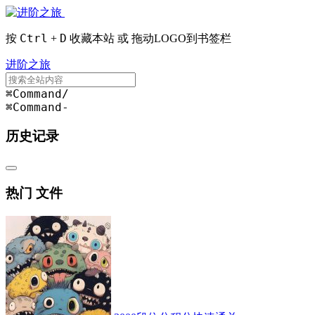
Ctrl
D
按
+
收藏本站 或 拖动LOGO到书签栏
进阶之旅
⌘Command
/
⌘Command
-
历史记录
热门 文件