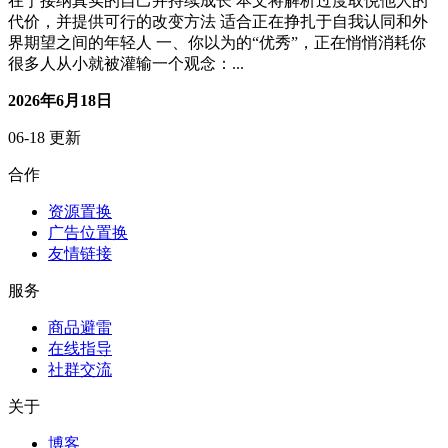
追求外界认可会带来持续的焦虑和自我怀疑 磨砺青春的关键
在于接纳真实的自己并持续成长 本文将解析过度取悦他人的
代价，并提供可行的改变方法 适合正在挣扎于自我认同和外
界期望之间的年轻人 一、你以为的“优秀”，正在悄悄消耗你
很多人从小就被灌输一个观念：...
2026年6月18日
06-18 更新
合作
资源置换
广告位置换
友情链接
服务
商品避雷
在线指导
社群交流
关于