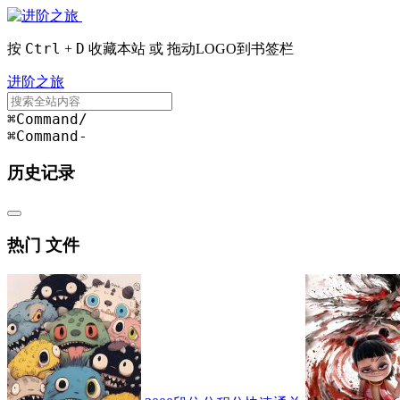
Ctrl
D
按
+
收藏本站 或 拖动LOGO到书签栏
进阶之旅
⌘Command
/
⌘Command
-
历史记录
热门 文件