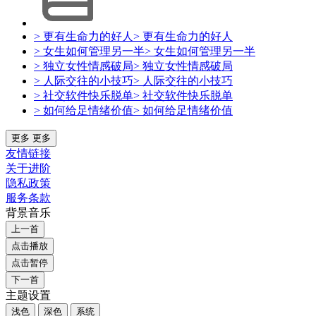
> 更有生命力的好人
> 更有生命力的好人
> 女生如何管理另一半
> 女生如何管理另一半
> 独立女性情感破局
> 独立女性情感破局
> 人际交往的小技巧
> 人际交往的小技巧
> 社交软件快乐脱单
> 社交软件快乐脱单
> 如何给足情绪价值
> 如何给足情绪价值
更多
更多
友情链接
关于进阶
隐私政策
服务条款
背景音乐
上一首
点击播放
点击暂停
下一首
主题设置
浅色
深色
系统