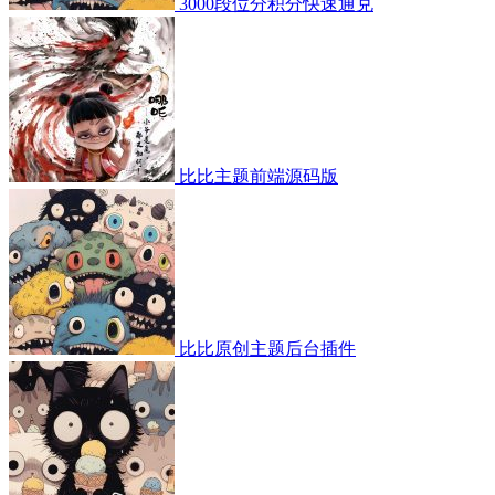
3000段位分积分快速通兑
比比主题前端源码版
比比原创主题后台插件