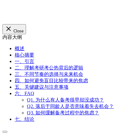
Close
内容大纲
概述
核心摘要
一、引言
二、理解考研考公热背后的逻辑
三、不同节奏的选择与未来机会
四、如何避免盲目比较带来的焦虑
五、关键建议与注意事项
六、FAQ
Q1. 为什么有人备考很早却没成功？
Q2. 落后于同龄人是否意味着失去机会？
Q3. 如何缓解备考过程中的焦虑？
七、结论