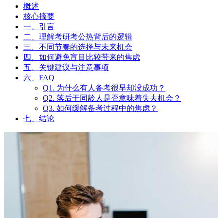
概述
核心摘要
一、引言
二、理解考研考公热背后的逻辑
三、不同节奏的选择与未来机会
四、如何避免盲目比较带来的焦虑
五、关键建议与注意事项
六、FAQ
Q1. 为什么有人备考很早却没成功？
Q2. 落后于同龄人是否意味着失去机会？
Q3. 如何缓解备考过程中的焦虑？
七、结论