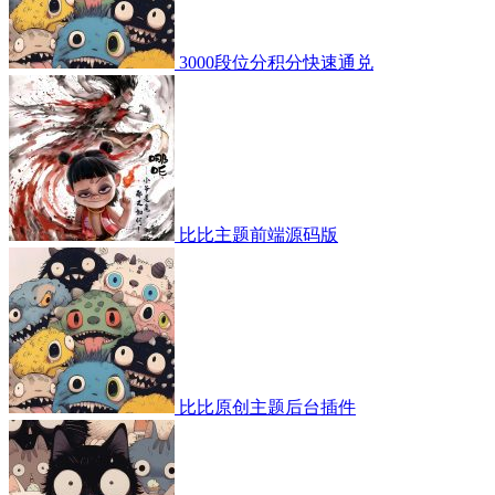
3000段位分积分快速通兑
比比主题前端源码版
比比原创主题后台插件