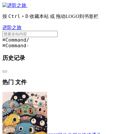
Ctrl
D
按
+
收藏本站 或 拖动LOGO到书签栏
进阶之旅
⌘Command
/
⌘Command
-
历史记录
热门 文件