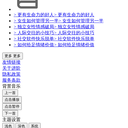
> 更有生命力的好人
> 更有生命力的好人
> 女生如何管理另一半
> 女生如何管理另一半
> 独立女性情感破局
> 独立女性情感破局
> 人际交往的小技巧
> 人际交往的小技巧
> 社交软件快乐脱单
> 社交软件快乐脱单
> 如何给足情绪价值
> 如何给足情绪价值
更多
更多
友情链接
关于进阶
隐私政策
服务条款
背景音乐
上一首
点击播放
点击暂停
下一首
主题设置
浅色
深色
系统