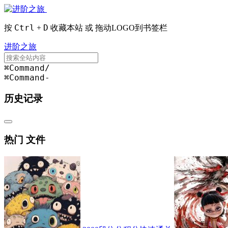
Ctrl
D
按
+
收藏本站 或 拖动LOGO到书签栏
进阶之旅
⌘Command
/
⌘Command
-
历史记录
热门 文件