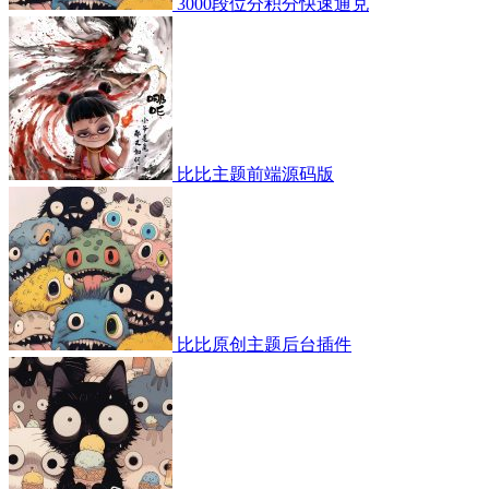
3000段位分积分快速通兑
比比主题前端源码版
比比原创主题后台插件