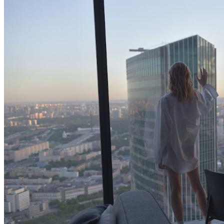
基金定投和一次性买入哪个更好？分情况讨论
搞钱副业
核心摘要 没有绝对优劣：定投和一次性买入适合不同的资金
结构、市场环境和投资者认知水平，关键看"钱什么时候进
来、能承受多大波动"。 定投的核心价值是降低择时风险：通
过分批买入平滑成本，适合有持续现金流、但不想一次性承受
择时压力的投资者。 一次性买入在上涨行情中效率更高：如
果资金已经到位且市场...
2026年6月23日
06-23 更新