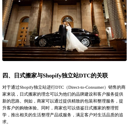
求。
五、关键对比与建议
项目
传统搬家
日式搬家
服务重点
单纯的物品搬运
物品搬运 + 整理收纳
客户体验
关注搬运效率
关注客户生活品质
适用人群
一般大众
重视生活品质的人群
六、FAQ
Q1. 日式搬家服务主要包含哪些内容？
日式搬家服务通常包括物品的分类、包装、搬运、拆卸和重新组
装，以及专业的整理和收纳建议。