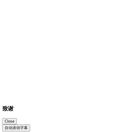
Close
自动滚动字幕
特别鸣谢
排名不分先后
Astro Web框架
astro.build
Astro构建本站比比主题
Tailwind CSS
tailwindcss.com
全站样式使用tailwindcss
MingCute Icon
mingcute.com/