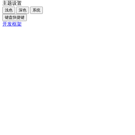
主题设置
浅色
深色
系统
键盘快捷键
开发框架
Close
内容大纲
概述
核心摘要
一、引言
二、日式搬家的核心特点
三、日式搬家如何影响生活态度
四、日式搬家与Shopify独立站DTC的关联
五、关键对比与建议
六、FAQ
Q1. 日式搬家服务主要包含哪些内容？
Q2. 日式搬家适合哪些人群？
Q3. 如何选择合适的日式搬家服务？
七、结论