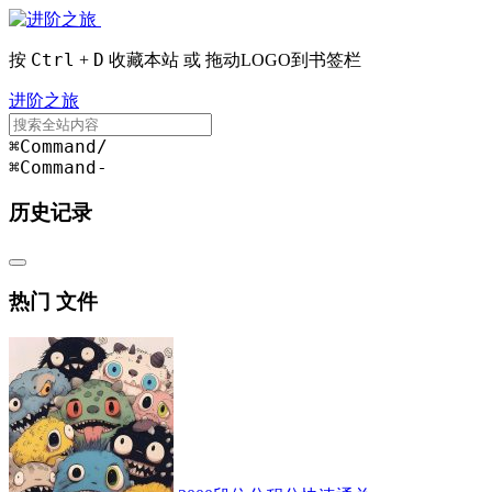
Ctrl
D
按
+
收藏本站 或 拖动LOGO到书签栏
进阶之旅
⌘Command
/
⌘Command
-
历史记录
热门 文件