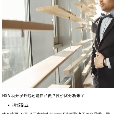
搞钱副业
核心摘要 H5互动开发的外包与自研选择取决于项目需求、团
队能力和预算。 小型或一次性项目适合外包，大型或长期项
目可考虑自研。 技术门槛、维护成本和定制需求是关键决策
因素。 一、引言 随着模特赛事运营的数字化转型，H5互动页
面成为提升用户体验和赛事参与度的重要工具。然而，赛事运
营方在面临H5互动开发时，常常...
2026年6月25日
06-25 更新