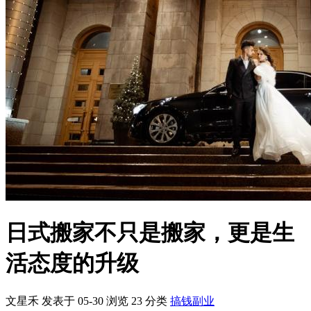
文星禾 发表于 05-30
浏览
23
分类
搞钱副业
核心摘要
日式搬家注重细节和整理，能帮助人们在搬家过程中实现生活
态度的转变。
通过系统的收纳和整理，日式搬家让生活空间更高效、更舒
适。
这种搬家方式特别适合重视生活品质和环境整理的人群。
一、引言
在现代生活中，搬家已成为许多人需要面对的常见事件。然而，
搬家不仅仅是物品的迁移，更是生活态度的转变。日式搬家以其
独特的整理哲学和细致入微的服务，逐渐受到越来越多人的青
睐。本文将探讨日式搬家的特点，以及它如何帮助人们实现生活
态度的升级。