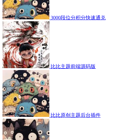
3000段位分积分快速通兑
比比主题前端源码版
比比原创主题后台插件