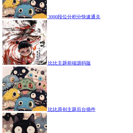
3000段位分积分快速通兑
比比主题前端源码版
比比原创主题后台插件