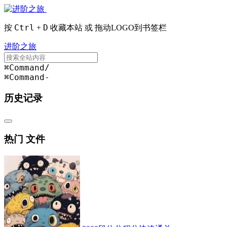
Ctrl
D
按
+
收藏本站 或 拖动LOGO到书签栏
进阶之旅
⌘Command
/
⌘Command
-
历史记录
热门 文件