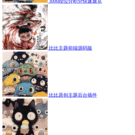
3000段位分积分快速通兑
比比主题前端源码版
比比原创主题后台插件