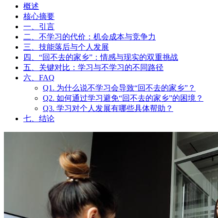
概述
核心摘要
一、引言
二、不学习的代价：机会成本与竞争力
三、技能落后与个人发展
四、“回不去的家乡”：情感与现实的双重挑战
五、关键对比：学习与不学习的不同路径
六、FAQ
Q1. 为什么说不学习会导致“回不去的家乡”？
Q2. 如何通过学习避免“回不去的家乡”的困境？
Q3. 学习对个人发展有哪些具体帮助？
七、结论