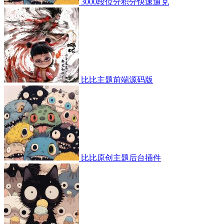
3000段位分积分快速通兑
比比主题前端源码版
比比原创主题后台插件