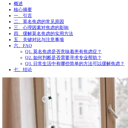
概述
核心摘要
一、引言
二、莫名焦虑的常见原因
三、心理因素对焦虑的影响
四、缓解莫名焦虑的实用方法
五、关键对比与注意事项
六、FAQ
Q1. 莫名焦虑是否意味着患有焦虑症？
Q2. 如何判断是否需要寻求专业帮助？
Q3. 日常生活中有哪些简单的方法可以缓解焦虑？
七、结论