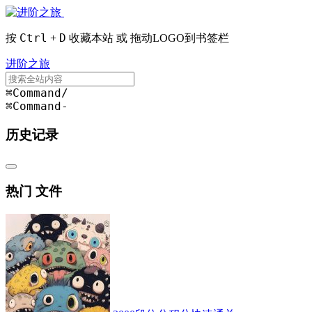
Ctrl
D
按
+
收藏本站 或 拖动LOGO到书签栏
进阶之旅
⌘Command
/
⌘Command
-
历史记录
热门 文件