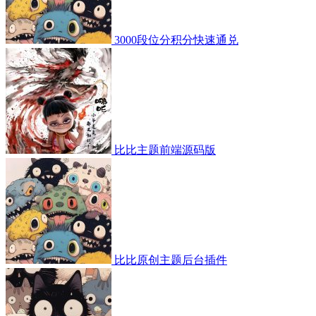
3000段位分积分快速通兑
比比主题前端源码版
比比原创主题后台插件