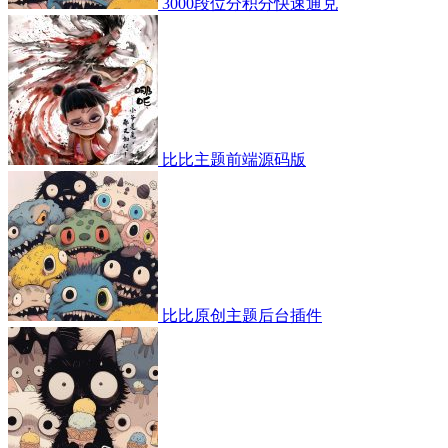
3000段位分积分快速通兑
比比主题前端源码版
比比原创主题后台插件