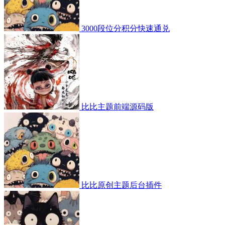
3000段位分积分快速通兑
比比主题前端源码版
比比原创主题后台插件