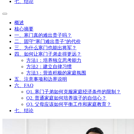
七、结论
概述
核心摘要
一、寒门真的难出贵子吗？
二、固守“寒门难出贵子”的代价
三、为什么寒门也能出将军？
四、如何让寒门子弟走得更远？
方法1：培养独立思考能力
方法2：建立自律习惯
方法3：营造积极的家庭氛围
五、注意事项和边界说明
六、FAQ
Q1. 寒门子弟如何克服家庭经济条件的限制？
Q2. 普通家庭如何培养孩子的自信心？
Q3. 父母应该如何平衡工作和家庭教育？
七、结论