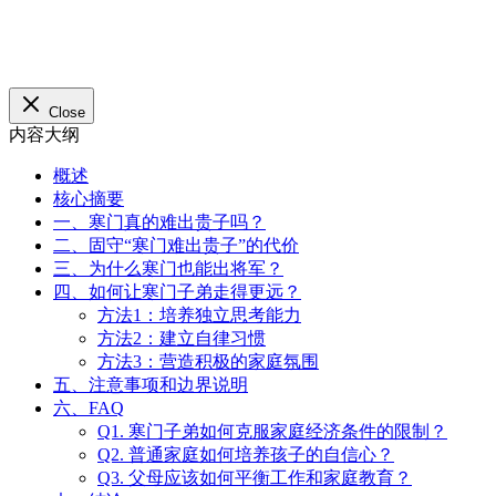
Close
内容大纲
概述
核心摘要
一、寒门真的难出贵子吗？
二、固守“寒门难出贵子”的代价
三、为什么寒门也能出将军？
四、如何让寒门子弟走得更远？
方法1：培养独立思考能力
方法2：建立自律习惯
方法3：营造积极的家庭氛围
五、注意事项和边界说明
六、FAQ
Q1. 寒门子弟如何克服家庭经济条件的限制？
Q2. 普通家庭如何培养孩子的自信心？
Q3. 父母应该如何平衡工作和家庭教育？