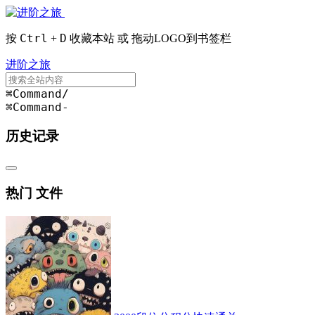
Ctrl
D
按
+
收藏本站 或 拖动LOGO到书签栏
进阶之旅
⌘Command
/
⌘Command
-
历史记录
热门 文件