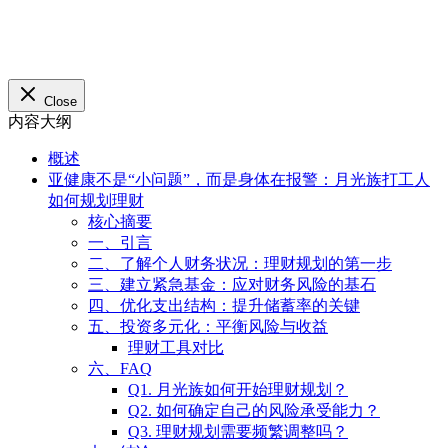
Close
内容大纲
概述
亚健康不是“小问题”，而是身体在报警：月光族打工人
如何规划理财
核心摘要
一、引言
二、了解个人财务状况：理财规划的第一步
三、建立紧急基金：应对财务风险的基石
四、优化支出结构：提升储蓄率的关键
五、投资多元化：平衡风险与收益
理财工具对比
六、FAQ
Q1. 月光族如何开始理财规划？
Q2. 如何确定自己的风险承受能力？
Q3. 理财规划需要频繁调整吗？