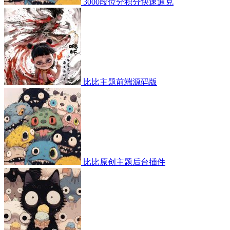
3000段位分积分快速通兑
比比主题前端源码版
比比原创主题后台插件