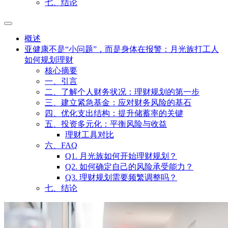
七、结论
概述
亚健康不是“小问题”，而是身体在报警：月光族打工人
如何规划理财
核心摘要
一、引言
二、了解个人财务状况：理财规划的第一步
三、建立紧急基金：应对财务风险的基石
四、优化支出结构：提升储蓄率的关键
五、投资多元化：平衡风险与收益
理财工具对比
六、FAQ
Q1. 月光族如何开始理财规划？
Q2. 如何确定自己的风险承受能力？
Q3. 理财规划需要频繁调整吗？
七、结论