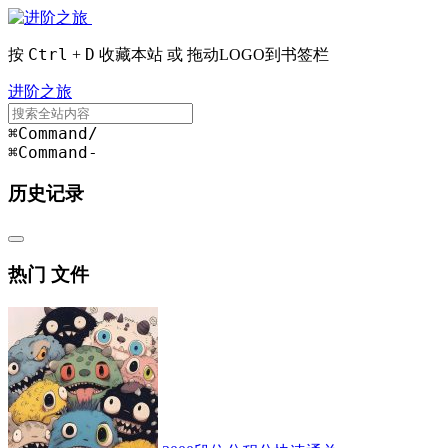
Ctrl
D
按
+
收藏本站 或 拖动LOGO到书签栏
进阶之旅
⌘Command
/
⌘Command
-
历史记录
热门 文件