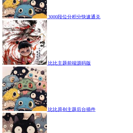
3000段位分积分快速通兑
比比主题前端源码版
比比原创主题后台插件