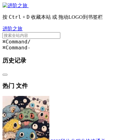
Ctrl
D
按
+
收藏本站 或 拖动LOGO到书签栏
进阶之旅
⌘Command
/
⌘Command
-
历史记录
热门 文件