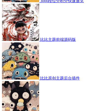
3000段位分积分快速通兑
比比主题前端源码版
比比原创主题后台插件