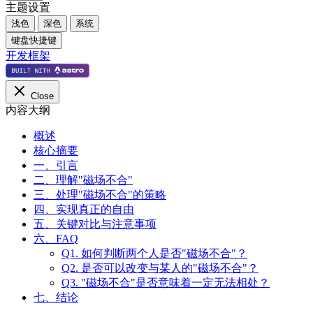
主题设置
浅色
深色
系统
键盘快捷键
开发框架
Close
内容大纲
概述
核心摘要
一、引言
二、理解"磁场不合"
三、处理"磁场不合"的策略
四、实现真正的自由
五、关键对比与注意事项
六、FAQ
Q1. 如何判断两个人是否"磁场不合"？
Q2. 是否可以改变与某人的"磁场不合"？
Q3. "磁场不合"是否意味着一定无法相处？
七、结论