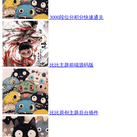
3000段位分积分快速通兑
比比主题前端源码版
比比原创主题后台插件