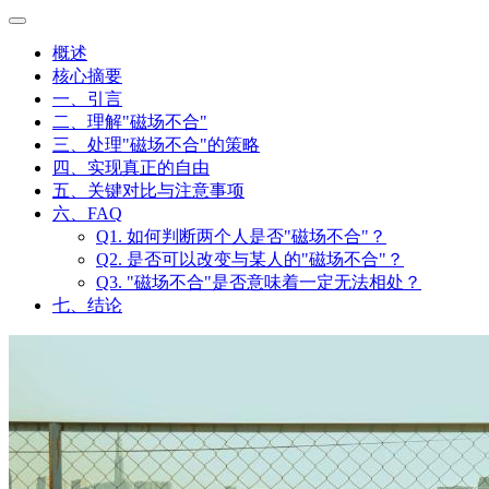
概述
核心摘要
一、引言
二、理解"磁场不合"
三、处理"磁场不合"的策略
四、实现真正的自由
五、关键对比与注意事项
六、FAQ
Q1. 如何判断两个人是否"磁场不合"？
Q2. 是否可以改变与某人的"磁场不合"？
Q3. "磁场不合"是否意味着一定无法相处？
七、结论