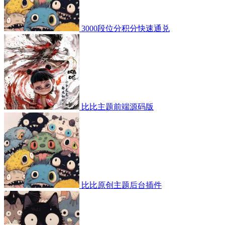
3000段位分积分快速通兑
比比主题前端源码版
比比原创主题后台插件