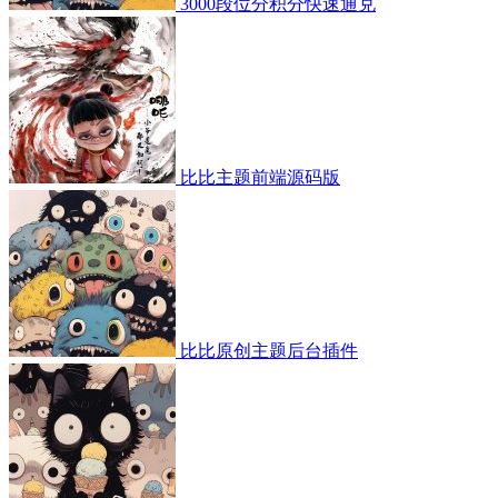
3000段位分积分快速通兑
比比主题前端源码版
比比原创主题后台插件