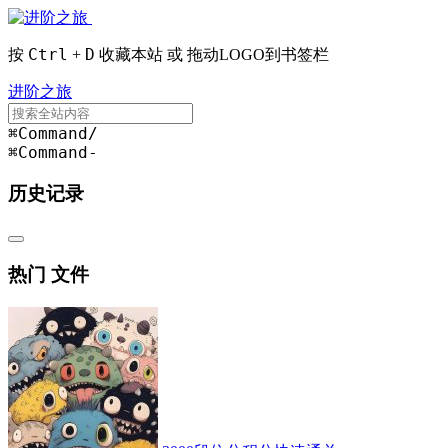
Ctrl
D
按
+
收藏本站 或 拖动LOGO到书签栏
进阶之旅
⌘Command
/
⌘Command
-
历史记录
热门 文件