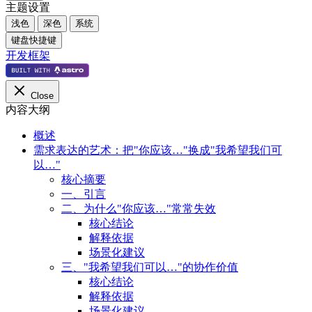
主题设置
浅色
深色
系统
键盘快捷键
开发框架
Close
内容大纲
概述
需求表达的艺术：把"你应该…"换成"我希望我们可
以…"
核心摘要
一、引言
二、为什么"你应该…"常常失效
核心结论
解释依据
场景化建议
三、"我希望我们可以…"的协作价值
核心结论
解释依据
场景化建议