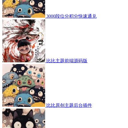
3000段位分积分快速通兑
比比主题前端源码版
比比原创主题后台插件