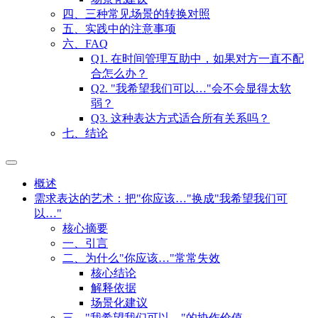
四、三种常见场景的转换对照
五、实践中的注意事项
六、FAQ
Q1. 在时间管理互助中，如果对方一直不配
合怎么办？
Q2. "我希望我们可以…"会不会显得太软
弱？
Q3. 这种表达方式适合所有关系吗？
七、结论
概述
需求表达的艺术：把"你应该…"换成"我希望我们可
以…"
核心摘要
一、引言
二、为什么"你应该…"常常失效
核心结论
解释依据
场景化建议
三、"我希望我们可以…"的协作价值