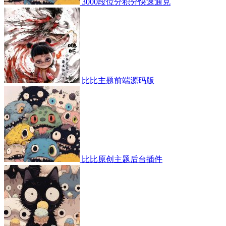
3000段位分积分快速通兑
比比主题前端源码版
比比原创主题后台插件