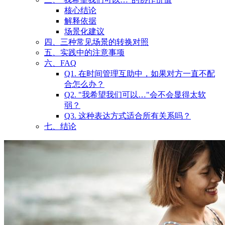
核心结论
解释依据
场景化建议
四、三种常见场景的转换对照
五、实践中的注意事项
六、FAQ
Q1. 在时间管理互助中，如果对方一直不配
合怎么办？
Q2. "我希望我们可以…"会不会显得太软
弱？
Q3. 这种表达方式适合所有关系吗？
七、结论