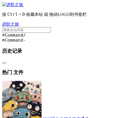
Ctrl
D
按
+
收藏本站 或 拖动LOGO到书签栏
进阶之旅
⌘Command
/
⌘Command
-
历史记录
热门 文件