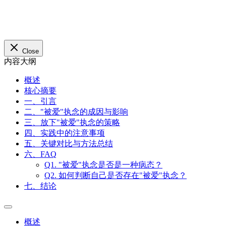
Close
内容大纲
概述
核心摘要
一、引言
二、"被爱"执念的成因与影响
三、放下"被爱"执念的策略
四、实践中的注意事项
五、关键对比与方法总结
六、FAQ
Q1. "被爱"执念是否是一种病态？
Q2. 如何判断自己是否存在"被爱"执念？
七、结论
概述