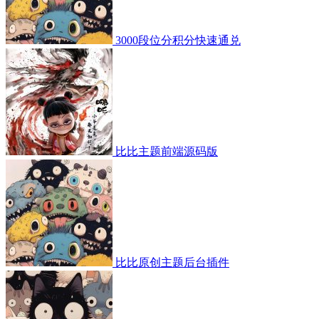
3000段位分积分快速通兑
比比主题前端源码版
比比原创主题后台插件