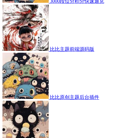
3000段位分积分快速通兑
比比主题前端源码版
比比原创主题后台插件