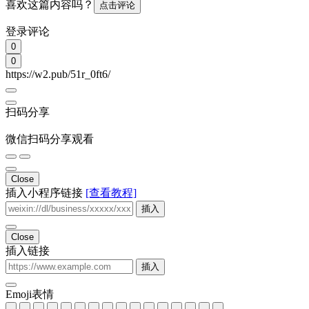
Emoji表情
发表
取消
相关内容