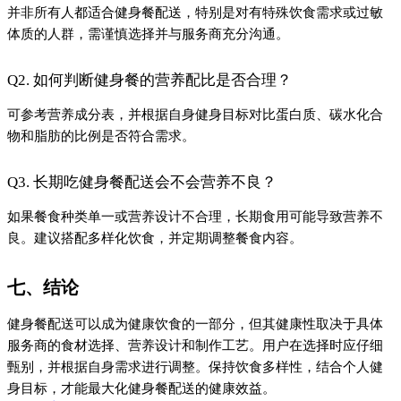
身目标，才能最大化健身餐配送的健康效益。
#数据采集
上一篇
中国女生的一生，都在”应该&...
下一篇
灵活就业者：如何建立自己的“安全网”？
Close