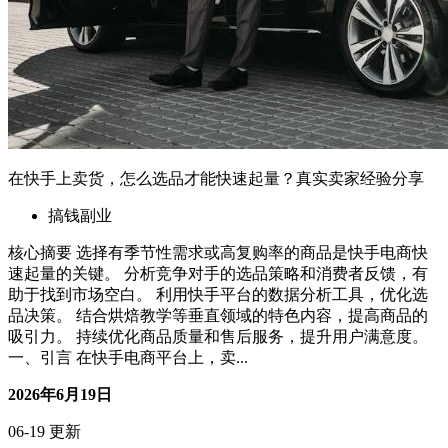
2026年6月19日
06-19 更新