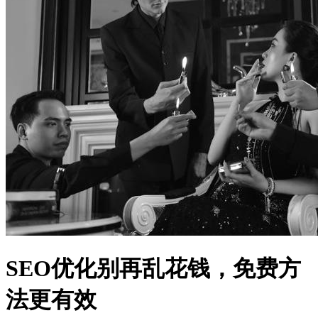
法更有效
文星禾 发表于 05-31
浏览
27
分类
搞钱副业
核心摘要
地暖安装行业的SEO优化可以通过免费方法有效提升网站排名
和流量。
优化网站内容结构和关键词布局是免费SEO的核心。
合理利用用户评价和本地化信息可以增强网站可信度。
技术优化如页面加载速度和移动端适配同样重要。
一、引言
地暖安装作为家居装修的重要环节，正面临日益激烈的市场竞
争。许多地暖安装公司试图通过SEO优化来提升网站曝光度，但
常常陷入盲目花钱的误区。本文将探讨如何通过免费方法有效进
行SEO优化，帮助地暖安装企业在不增加额外成本的情况下提升