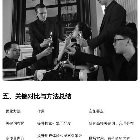
提升用户体验和搜索引擎评
高质量内容
撰写实用、有价值的内容
价
用户评价
增强可信度
鼓励客户留下真实反馈
添加服务区域、联系地址等
本地化信息
提升本地搜索排名
信息
页面加载速度
提升用户体验和搜索引擎友
优化图片、压缩代码、使用
优化
好度
缓存
六、FAQ
Q1. 地暖安装网站如何确定合适的关键词？
确定合适的关键词需要通过关键词研究工具（如Google Keyword
Planner）分析相关搜索量和竞争度，选择与业务高度相关且搜索
量适中的关键词。