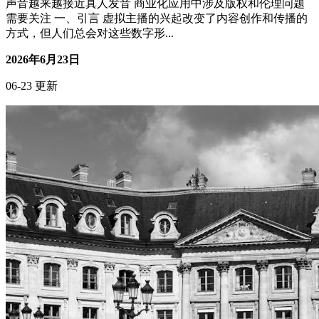
弱电布线图不会画？照着这个模板改就行
搞钱副业
核心摘要 弱电布线图的核心价值在于"把设备点位、线缆走
向、供电关系"三者对应起来，交给施工方即可准确落地。 大
多数家庭用户卡在"不知道画什么、用什么符号、怎么标注"三
个阶段，本文给出可直接套用的模板思路。 在平面图基础
上，用不同颜色与线型区分网线、HDMI、电源、控制线四类
是最易读的做...