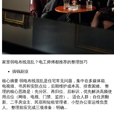
新、二手房业主、民宿和短租管理者、小型办公室运维负责
人。 整理前应完成三项准备：明确...
2026年6月25日
06-25 更新
合作
资源置换
广告位置换
友情链接
服务
商品避雷
在线指导
社群交流
关于
博客
作品