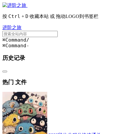
Ctrl
D
按
+
收藏本站 或 拖动LOGO到书签栏
进阶之旅
⌘Command
/
⌘Command
-
历史记录
热门 文件