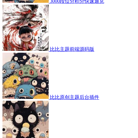
3000段位分积分快速通兑
比比主题前端源码版
比比原创主题后台插件