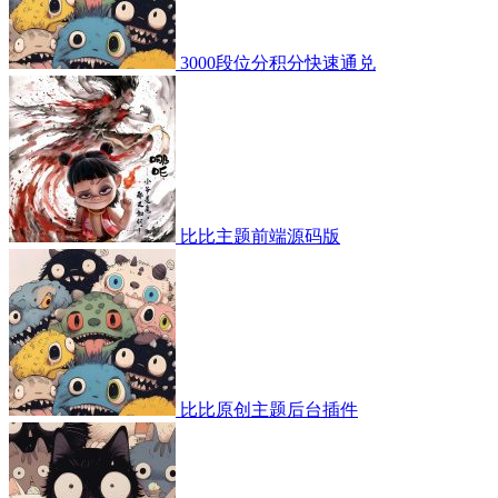
3000段位分积分快速通兑
比比主题前端源码版
比比原创主题后台插件