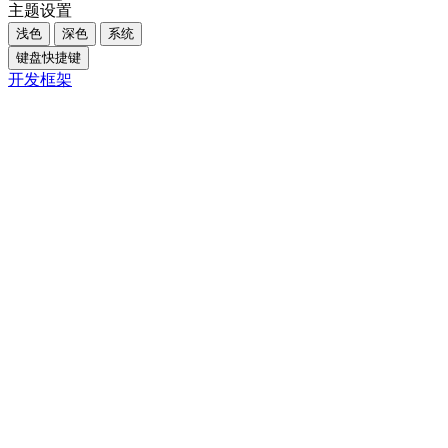
主题设置
浅色
深色
系统
键盘快捷键
开发框架
Close
内容大纲
概述
核心摘要
一、引言
二、免费SEO优化的核心：内容与结构
三、利用用户评价和本地化增强可信度
四、技术优化：提升用户体验和搜索引擎友好度
五、关键对比与方法总结
六、FAQ
Q1. 地暖安装网站如何确定合适的关键词？
Q2. 如何提高地暖安装网站的用户评价数量？
Q3. 地暖安装网站的技术优化有哪些简单有效的方
法？
七、结论