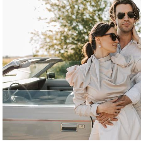
电竞解说怎么开口不卡？训练思维比练嘴更重要
搞钱副业
核心摘要 电竞解说开口不卡的关键在于思维训练，而非单纯
练嘴 提升信息整理、逻辑分析和反应速度是核心方法 通过场
景模拟和实战反馈可有效改善解说表现 思维清晰比语言流畅
更重要，内容质量是基础 一、引言 电竞解说作为一项专业性
极强的职业，对从业者的临场反应、信息处理和表达能力都有
极高要求。许多新手解说常常...
2026年6月17日
06-17 更新