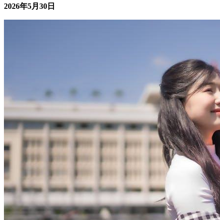
那些被”孝道”绑架的女生
女性成长
核心摘要 传统孝道在现代语境下常被异化为对女性的单向道
德绑架，表现为经济索取、情感控制和人生选择干预。 被"孝
道"绑架的女生往往面临自我边界模糊、长期内疚感、职业发
展受阻和心理健康受损等多重困境。 健康的亲子关系应建立
在相互尊重与合理边界之上，而非单方面的服从与牺牲。 识