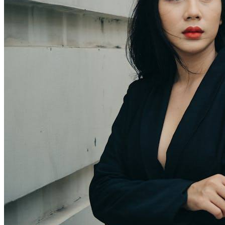
从”社恐”到”社牛”，我只做了
这3件事
文星禾 发表于 06-01
浏览
24
分类
女性成长
从“社恐”到“社牛”，我只做了这3
件事
核心摘要
通过设定小目标、练习有效沟通技巧和调整心态，可以有效改
善社交恐惧