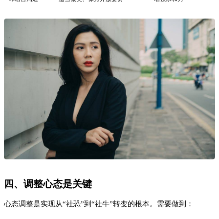
心态调整是实现从“社恐”到“社牛”转变的根本。需要做到：
接受自己的不足：认识到每个人都有社交局限
关注当下：减少对未来或过去的担忧
培养积极思维：用正面的自我暗示取代负面评价
研究表明，认知行为疗法（CBT）通过改变思维模式，可以有效
缓解社交焦虑症状。
五、关键对比与注意事项
在实践过程中，需要注意以下几点：
避免过度自我要求
：进步是渐进的，不要期望一蹴而就
区分社交技巧与真实情感
：学会在必要时“表演”社交自信
保持持续练习
：社交能力需要长期培养
六、FAQ