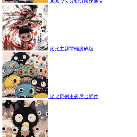
3000段位分积分快速通兑
比比主题前端源码版
比比原创主题后台插件