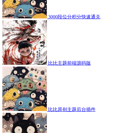
3000段位分积分快速通兑
比比主题前端源码版
比比原创主题后台插件