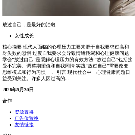
资源置换
广告位置换
友情链接
服务
商品避雷
在线指导
社群交流
关于
博客
作品
赞助商
精选友链
黑猫投诉
12315
更多友链
联系我们