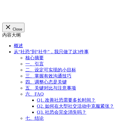
概述
从“社恐”到“社牛”，我只做了这3件事
核心摘要
一、引言
二、设定可实现的小目标
三、掌握有效沟通技巧
四、调整心态是关键
五、关键对比与注意事项
六、FAQ
Q1. 改善社恐需要多长时间？
Q2. 如何在大型社交活动中克服紧张？
Q3. 社恐会完全消失吗？
七、结论