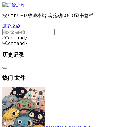
Ctrl
D
按
+
收藏本站 或 拖动LOGO到书签栏
进阶之旅
⌘Command
/
⌘Command
-
历史记录
热门 文件