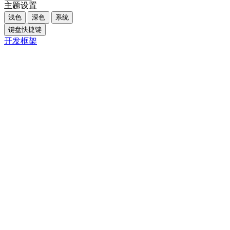
主题设置
浅色
深色
系统
键盘快捷键
开发框架
Close
内容大纲
概述
从“社恐”到“社牛”，我只做了这3件事
核心摘要
一、引言
二、设定可实现的小目标
三、掌握有效沟通技巧
四、调整心态是关键
五、关键对比与注意事项
六、FAQ
Q1. 改善社恐需要多长时间？
Q2. 如何在大型社交活动中克服紧张？
Q3. 社恐会完全消失吗？
七、结论