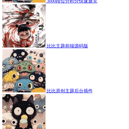
3000段位分积分快速通兑
比比主题前端源码版
比比原创主题后台插件