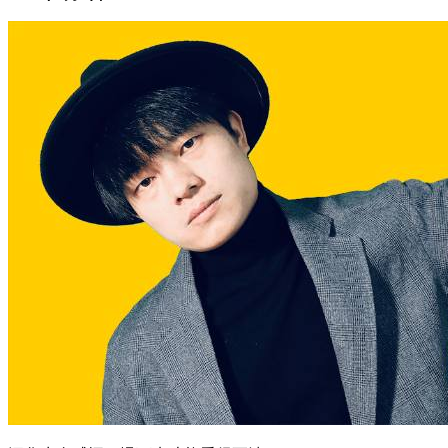
深化生命感悟：慢下来才能看得更清
男性成长
核心摘要 人生需要适时放慢节奏，深度反思才能获得真正的
成长 持续高速运转会带来身心耗竭和认知局限 通过慢下来，
可以重建内在秩序，增强生命韧性 适合人群：长期处于高压
环境、感到疲惫的人群 关键判断：慢下来不是逃避，而是更
深层次的自我投资 一、你以为的“高效人生”可能是陷阱 很多
人相信，只有不断加速才能抓住...
2026年6月23日
06-23 更新