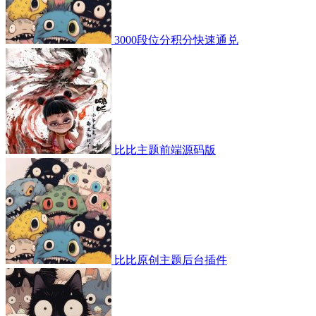
3000段位分积分快速通兑
比比主题前端源码版
比比原创主题后台插件