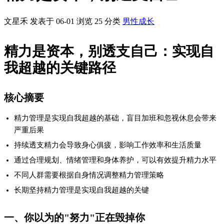
一、你以为的"努力"正在毁掉你
很多人认为，只要努力工作就能实现自我超越，殊不知这种观念
正在悄悄毁掉他们的健康和幸福。长期超负荷运转不仅无法带来
预期成果，反而会陷入越努力越焦虑的恶性循环。研究表明，持
续高强度工作会导致生产力下降[^1]，而适当的休息和恢复却是提
升绩效的关键。
二、透支精力的代价：身心俱疲
当你持续透支精力时，身体和心理都会发出警报：
身体层面：失眠、头痛、免疫力下降
心理层面：焦虑、自我怀疑、情绪波动大
行为层面：工作效率下降、人际关系紧张、决策质量降低
一位互联网公司的项目经理表示，自己曾连续3个月加班到凌晨1
点，结果不仅项目没按时完成，还因身体透支住进了医院。事后