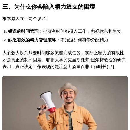
四、如何实现精力的科学管理
1. 建立科学的精力分配机制
时间块规划
：将一天分为专注工作、休息恢复和社交学习三个
时间块
精力矩阵
：根据任务的重要性和紧急程度分配精力
任务类型
精力投入
时间安排
高重要高紧急
高精力
早晨最佳
高重要低紧急
中等精力
专注时段