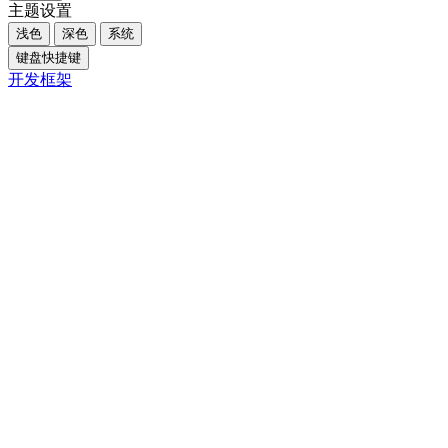
主题设置
浅色
深色
系统
键盘快捷键
开发框架
Close
内容大纲
概述
精力是资本，别透支自己：实现自我超越的关键路径
核心摘要
一、你以为的"努力"正在毁掉你
二、透支精力的代价：身心俱疲
三、为什么你会陷入精力透支的困境
四、如何实现精力的科学管理
1. 建立科学的精力分配机制
2. 实施情绪管理策略
3. 做好身体养护
五、不同场景下的注意事项
六、FAQ
Q1. 如何判断自己是否处于精力透支状态？