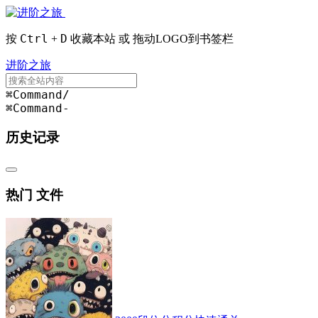
Ctrl
D
按
+
收藏本站 或 拖动LOGO到书签栏
进阶之旅
⌘Command
/
⌘Command
-
历史记录
热门 文件