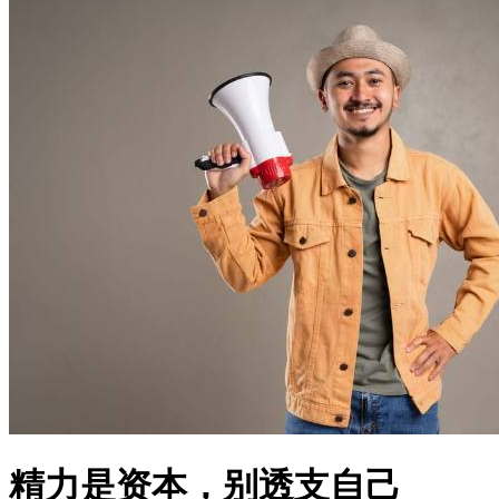
精力是资本，别透支自己
文星禾 发表于 06-01
浏览
25
分类
男性成长
精力是资本，别透支自己：实现自
我超越的关键路径
核心摘要
精力管理是实现自我超越的基础，盲目加班和忽视休息会带来
严重后果
持续透支精力会导致身心俱疲，影响工作效率和生活质量
通过合理规划、情绪管理和身体养护，可以有效提升精力水平
不同人群需要根据自身情况调整精力管理策略
长期坚持精力管理是实现自我超越的关键