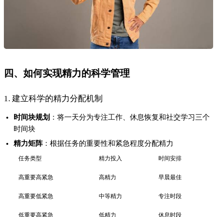
低重要高紧急
低精力
休息时段
2. 实施情绪管理策略
情绪识别
：每天记录情绪变化，识别负面情绪模式
情绪调节
：通过冥想、运动等方式调节负面情绪
情绪支持
：建立支持系统，及时获得情感支持
3. 做好身体养护
睡眠管理
：保持规律作息，确保7-8小时高质量睡眠
营养补充
：注重均衡饮食，避免过量咖啡因和糖分
运动恢复
：每周至少150分钟中等强度运动
五、不同场景下的注意事项
在实践精力管理时，需要注意以下几点：