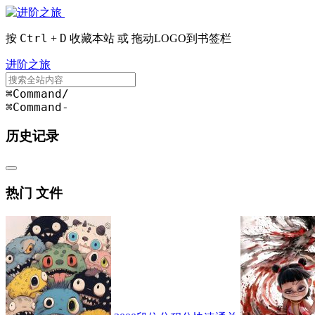
Ctrl
D
按
+
收藏本站 或 拖动LOGO到书签栏
进阶之旅
⌘Command
/
⌘Command
-
历史记录
热门 文件