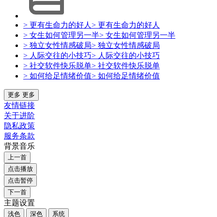
> 更有生命力的好人
> 更有生命力的好人
> 女生如何管理另一半
> 女生如何管理另一半
> 独立女性情感破局
> 独立女性情感破局
> 人际交往的小技巧
> 人际交往的小技巧
> 社交软件快乐脱单
> 社交软件快乐脱单
> 如何给足情绪价值
> 如何给足情绪价值
更多
更多
友情链接
关于进阶
隐私政策
服务条款
背景音乐
上一首
点击播放
点击暂停
下一首
主题设置
浅色
深色
系统