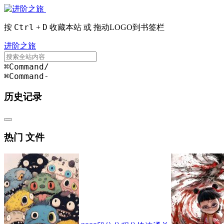
Ctrl
D
按
+
收藏本站 或 拖动LOGO到书签栏
进阶之旅
⌘Command
/
⌘Command
-
历史记录
热门 文件