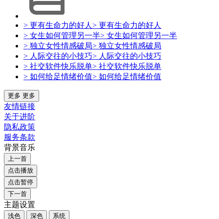
> 更有生命力的好人
> 更有生命力的好人
> 女生如何管理另一半
> 女生如何管理另一半
> 独立女性情感破局
> 独立女性情感破局
> 人际交往的小技巧
> 人际交往的小技巧
> 社交软件快乐脱单
> 社交软件快乐脱单
> 如何给足情绪价值
> 如何给足情绪价值
更多
更多
友情链接
关于进阶
隐私政策
服务条款
背景音乐
上一首
点击播放
点击暂停
下一首
主题设置
浅色
深色
系统