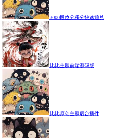
3000段位分积分快速通兑
比比主题前端源码版
比比原创主题后台插件