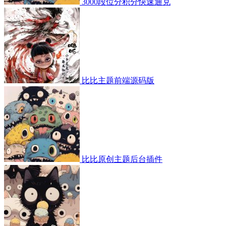
3000段位分积分快速通兑
比比主题前端源码版
比比原创主题后台插件