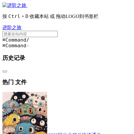
Ctrl
D
按
+
收藏本站 或 拖动LOGO到书签栏
进阶之旅
⌘Command
/
⌘Command
-
历史记录
热门 文件