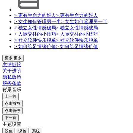
> 更有生命力的好人
> 更有生命力的好人
> 女生如何管理另一半
> 女生如何管理另一半
> 独立女性情感破局
> 独立女性情感破局
> 人际交往的小技巧
> 人际交往的小技巧
> 社交软件快乐脱单
> 社交软件快乐脱单
> 如何给足情绪价值
> 如何给足情绪价值
更多
更多
友情链接
关于进阶
隐私政策
服务条款
背景音乐
上一首
点击播放
点击暂停
下一首
主题设置
浅色
深色
系统