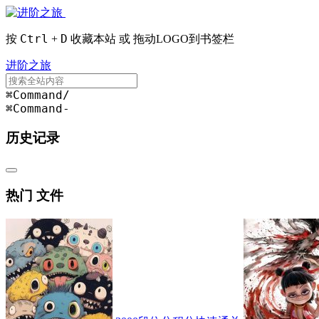
Ctrl
D
按
+
收藏本站 或 拖动LOGO到书签栏
进阶之旅
⌘Command
/
⌘Command
-
历史记录
热门 文件