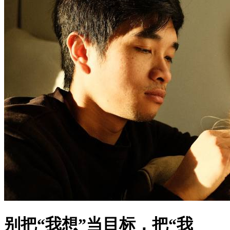
别把“我想”当目标，把“我
能”当起点
文星禾 发表于 06-01
浏览
23
分类
男性成长
核心摘要
很多人把愿望当目标，却忽略了自身能力，导致理想与现实脱
节。
志存高远固然重要，但更关键的是从自身能力出发，逐步实现
目标。
本文将分析“我想”与“我能”之间的差距，并提供可行的改进方
法。
适合那些有远大志向但苦于找不到实现路径的人。
核心判断：目标的实现取决于能力，而非单纯的愿望。