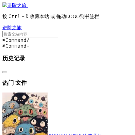
Ctrl
D
按
+
收藏本站 或 拖动LOGO到书签栏
进阶之旅
⌘Command
/
⌘Command
-
历史记录
热门 文件