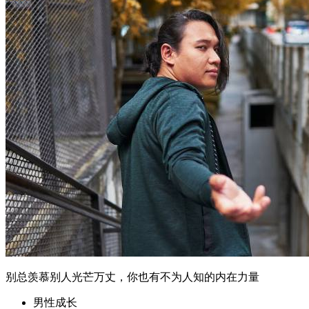
别总羡慕别人光芒万丈，你也有不为人知的内在力量
男性成长
核心摘要 人们常常羡慕他人外在的成功和光芒，却忽视了自
己内在的潜力与力量。 这种比较心态会导致自我价值低估和
内在力量的萎缩。 认识并挖掘自己的内在力量是实现自我成
长和突破的关键。 通过改变认知、培养自我意识和建立支持
系统，可以有效激发内在力量。 闯荡世间守赤诚，是在复杂
环境中保持自我、实现成长的根本...
2026年5月29日