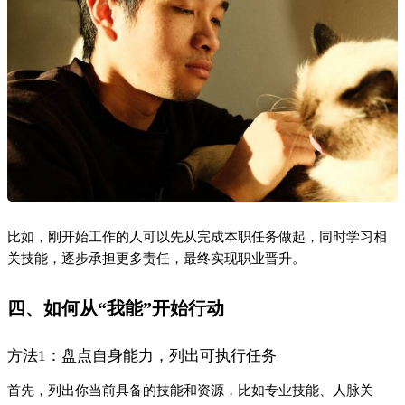
首先，列出你当前具备的技能和资源，比如专业技能、人脉关
系、时间精力等。然后，找出可以立即着手的任务。例如：
能力维度
当前状态
可执行任务
专业技能
熟练使用Excel
优化团队报表流程
人脉资源
有行业人脉
参加行业交流会
时间精力
每周可投入10小时
学习一门新技能
方法2：通过实践提升能力
持续的实践是能力提升的关键。可以从以下方面入手：
承担更多实际项目，积累经验。
向行业内优秀人士学习，取长补短。
定期复盘，总结经验教训。