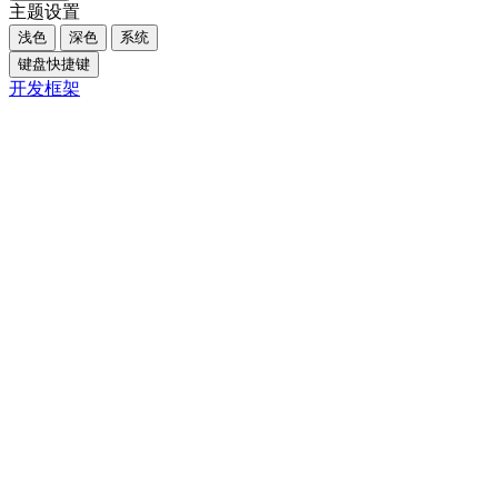
主题设置
浅色
深色
系统
键盘快捷键
开发框架
Close
内容大纲
概述
核心摘要
一、为什么“我想”不是真正的目标
二、盲目志存高远的代价
三、从“我能”出发才是正解
四、如何从“我能”开始行动
方法1：盘点自身能力，列出可执行任务
方法2：通过实践提升能力
方法3：将大目标拆解为阶段性任务
五、注意事项与边界条件
六、FAQ
Q1. 如果我的能力暂时无法满足目标，是否应该放
弃？