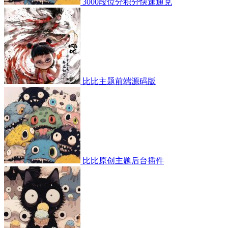
3000段位分积分快速通兑
比比主题前端源码版
比比原创主题后台插件