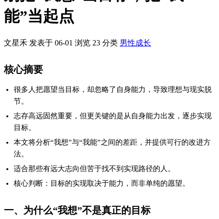
一、为什么“我想”不是真正的目标
很多人习惯以“我想要什么”来定义自己的目标，比如“我想要财务
自由”“我想成为行业专家”。但问题在于，这种愿望往往停留在想
象层面，缺乏可行的路径。研究表明，超过70%的人在设定目标
时，更多关注结果而非实现过程，这导致目标最终沦为空想。
以财务自由为例，很多人认为只要努力存钱或投资就能实现，但
实际操作时却发现缺乏理财知识、投资经验不足等问题，最终陷
入焦虑。可见，单纯的愿望无法直接转化为结果。
二、盲目志存高远的代价
志存高远本是激励人心的正能量，但如果脱离自身能力，盲目追
求高目标，反而会带来负面影响。常见的后果包括：
长时间陷入“想做却做不到”的心理矛盾，导致自我怀疑。
因目标太高而频繁失败，产生挫败感。
忽略了自身能力的提升，错失了阶段性进步的机会。