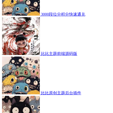
3000段位分积分快速通兑
比比主题前端源码版
比比原创主题后台插件