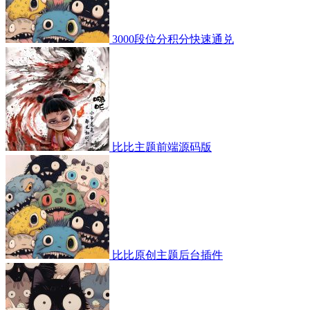
3000段位分积分快速通兑
比比主题前端源码版
比比原创主题后台插件