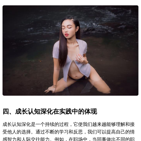
受他人的选择。通过不断的学习和反思，我们可以提高自己的情
感智力和人际交往能力。例如，在职场中，当同事做出不同的职
业选择时，认知深化能帮助我们理解他们的决定，并给予支持而
不是压力。
五、关键对比：控制与尊重的不同结果
行为方式
短期效果
长期效果
控制或干涉他
可能暂时达到预期结果
损害关系、降低信任
人
尊重他人的选
可能短期内感到失望或无
增强关系稳固性、提高彼此信
择
奈
任
六、FAQ
Q1. 如何判断是否应该干预他人的选择？