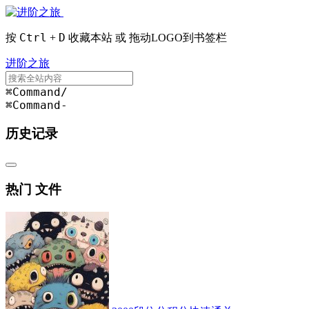
Ctrl
D
按
+
收藏本站 或 拖动LOGO到书签栏
进阶之旅
⌘Command
/
⌘Command
-
历史记录
热门 文件