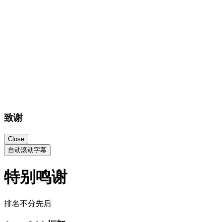
排名不分先后
Astro Web框架
astro.build
Astro构建本站比比主题
Tailwind CSS
tailwindcss.com
全站样式使用tailwindcss
MingCute Icon
mingcute.com/
主题使用的开源图标
Wordpress
wordpress.org
比比主题插件基于wordpress