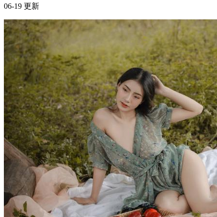
这个成长社群里，没人嘲笑你的问题，只有真诚的回应
亲密关系
核心摘要 传统成长环境中，提问者常因"问题太基础"而遭受
隐性嘲讽，导致多数人选择沉默。 一个以"生命能量提升"为
核心目标的成长社群，其底层逻辑是通过降低心理防御成本，
让成员敢于暴露真实困惑。 这类社群的价值不在于提供标准
答案，而在于构建"提问-回应-反馈"的闭环，让每一次互动...
2026年6月10日