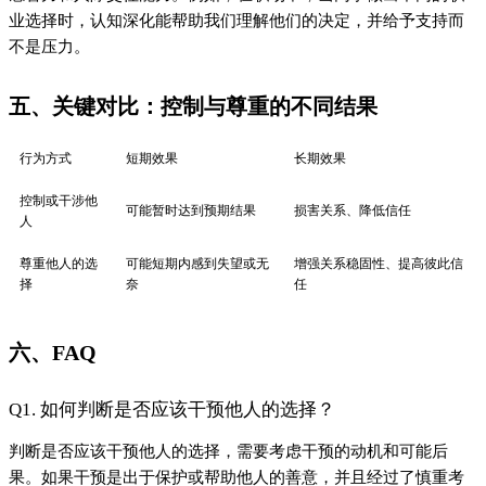
判断是否应该干预他人的选择，需要考虑干预的动机和可能后
果。如果干预是出于保护或帮助他人的善意，并且经过了慎重考
虑，那么可能是合理的。否则，最好尊重他人的自主权。
Q2. 尊重他人的选择是否意味着放弃自己的需求？
尊重他人的选择并不意味着完全放弃自己的需求。相反，它要求
我们在满足自己需求的同时，考虑他人的感受和选择。通过沟通
和协商，可以找到双方都能接受的解决方案。
七、结论
成长认知深化是一个不断学习和反思的过程。通过深化对“尊重选
择”和“放过彼此的自由”的理解，我们可以建立更健康、更可持续
的人际关系。在实践中，我们需要不断调整自己的行为和态度，
以适应不同的情况和他人的需求。最终，尊重选择不仅是放过彼
此的自由，也是放过自己，给彼此更多的空间和信任。
#成长认知深化
上一篇
姐姐说“他懂我”，我们查了聊天记录发现全...