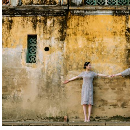
亲密频率低≠感情淡，可能是你们在进化
亲密关系
核心摘要 亲密频率下降是长期关系中的常见阶段信号，而非
感情破裂的单一指标。 影响亲密频率的因素多元：生理节
律、压力负荷、关系阶段、情感需求结构都会发生变化。 真
正需要关注的不是"频率数字"，而是双方对亲密感的共识度、
回应度和满意度。 通过主动的关系校准、沟通机制调整与阶
段性成长策略调整，多数...
2026年6月14日