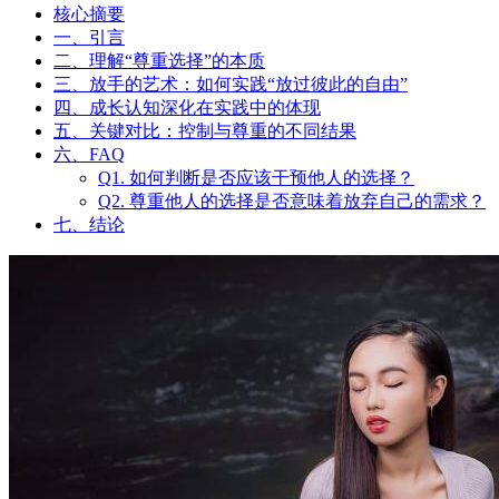
成长认知深化：尊重选择，就
是放过彼此的自由
文星禾 发表于 06-01
浏览
21
分类
亲密关系