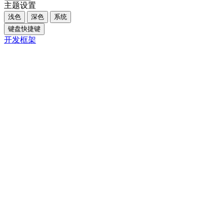
主题设置
浅色
深色
系统
键盘快捷键
开发框架
Close
内容大纲
概述
核心摘要
一、引言
二、理解“尊重选择”的本质
三、放手的艺术：如何实践“放过彼此的自由”
四、成长认知深化在实践中的体现
五、关键对比：控制与尊重的不同结果
六、FAQ
Q1. 如何判断是否应该干预他人的选择？
Q2. 尊重他人的选择是否意味着放弃自己的需求？
七、结论