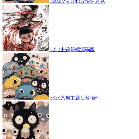
3000段位分积分快速通兑
比比主题前端源码版
比比原创主题后台插件