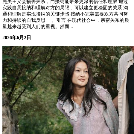
授权信任建立：敢放权，才敢收心
亲密关系
核心摘要 授权不是放弃控制，而是通过责任分担实现管理杠
杆，把管理者从日常执行中解放出来。 有效授权的前提是：
清晰的结果标准、匹配的能力评估、可追溯的反馈机制三者齐
备。 不敢放权的根源往往是管理者对"失控风险"的高估和
对"培养成本"的低估。 授权体系搭建需要经历"指令—教练—