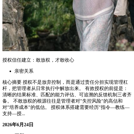
支持—授...
2026年6月24日
06-24 更新
合作
资源置换
广告位置换
友情链接
服务
商品避雷
在线指导
社群交流
关于
博客
作品
赞助商