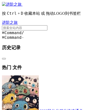
Ctrl
D
按
+
收藏本站 或 拖动LOGO到书签栏
进阶之旅
⌘Command
/
⌘Command
-
历史记录
热门 文件