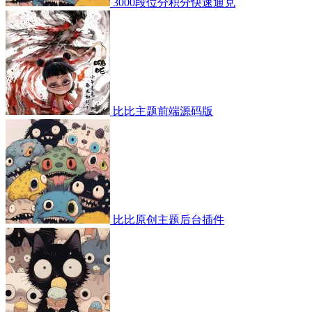
3000段位分积分快速通兑
比比主题前端源码版
比比原创主题后台插件