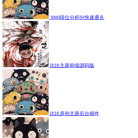
3000段位分积分快速通兑
比比主题前端源码版
比比原创主题后台插件