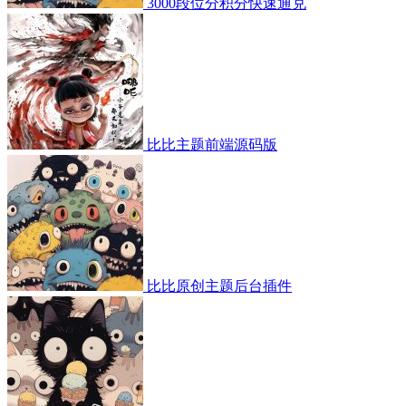
3000段位分积分快速通兑
比比主题前端源码版
比比原创主题后台插件