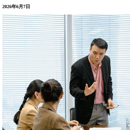
别让“AI选人”取代你的判断，识别人才的三个关键维度
事业职场
核心摘要 AI筛选工具擅长处理"可量化"维度，但在判断候选
人的深层动机、文化适配性和成长潜力时，仍需要人类决策者
介入。 识别高绩效人才应聚焦三个关键维度：能力匹配度
（Can Do）、意愿稳定性（Will Do）、组织契合度（Should
Do）。 规范性分析工具的核心价值不是替代人做决策，而是
将人才判断从"直...
2026年6月22日
06-22 更新