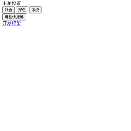
主题设置
浅色
深色
系统
键盘快捷键
开发框架
Close
内容大纲
概述
核心摘要
一、引言
二、乡村振兴带来的基层就业机会
三、如何通过学习新技能实现职业跃迁
四、成功案例与经验分享
五、关键对比与注意事项
六、FAQ
Q1. 乡村振兴相关工作需要哪些技能？
Q2. 如何快速提升乡村振兴相关技能？
Q3. 乡村振兴领域的就业前景如何？
七、结论