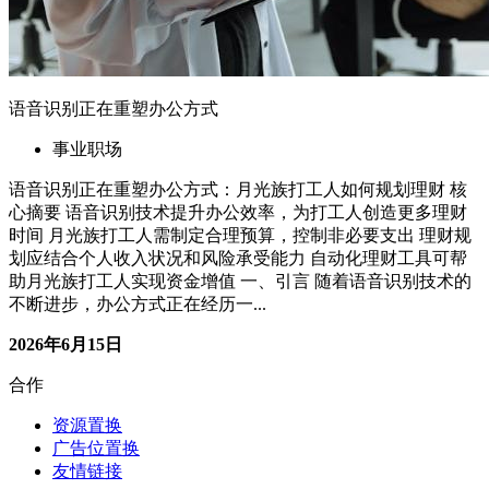
资源置换
广告位置换
友情链接
服务
商品避雷
在线指导
社群交流
关于
博客
作品
赞助商
精选友链
黑猫投诉
12315
更多友链
联系我们