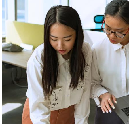
连续加班一个月，身体垮了才明白健康最重要
事业职场
核心摘要 长时间加班可能导致身体和心理健康严重受损。 保
持健康需要合理安排工作与休息时间。 建立个人“精神避难
所”是缓解工作压力的有效方法。 一、引言 现代职场中，加班
已成为常态。许多人为了事业发展或经济压力，常常连续加班
一个月甚至更长时间。然而，当身体因长期劳累而垮掉时，人
们才意识到健康的重要性。事...
2026年6月17日
06-17 更新