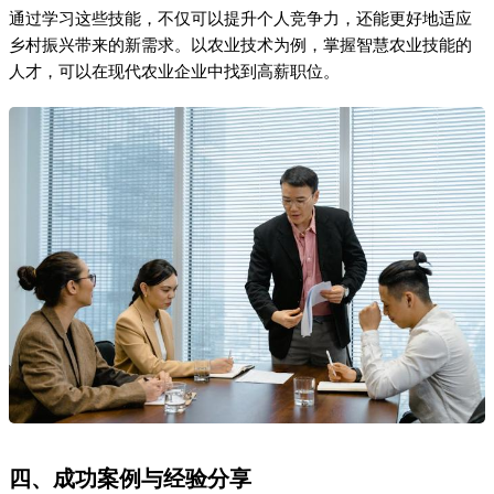
四、成功案例与经验分享
在过去三年中，我通过每天学习一个新技能，成功实现了职业跃
迁。最初，我从事的是传统农业相关工作，通过学习乡村旅游策
划和民宿运营管理，我转行进入文旅行业，薪资提升了近50%。
这一过程中，我深刻体会到持续学习的重要性。同时，我也注意
到，跨界学习和实践经验的积累是实现职业跃迁的关键。
五、关键对比与注意事项
技能领域
就业前景
薪资水平
学习难度
农业技术
高
8-15K/月
中等
乡村规划
中等
10-20K/月
较高
文旅运营
高
8-18K/月
中等
在选择学习方向时，需要综合考虑个人兴趣、市场需求和自身基