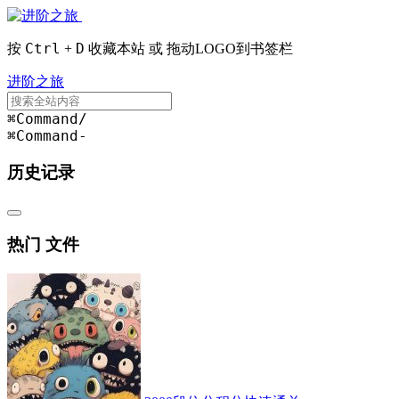
Ctrl
D
按
+
收藏本站 或 拖动LOGO到书签栏
进阶之旅
⌘Command
/
⌘Command
-
历史记录
热门 文件