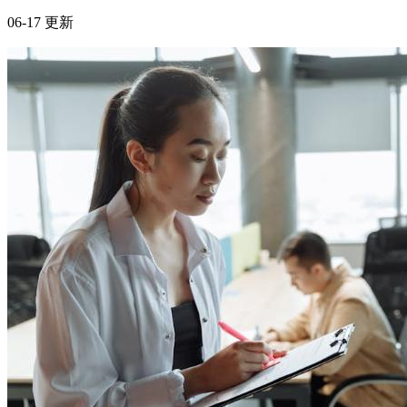
语音识别正在重塑办公方式
事业职场
语音识别正在重塑办公方式：月光族打工人如何规划理财 核
心摘要 语音识别技术提升办公效率，为打工人创造更多理财
时间 月光族打工人需制定合理预算，控制非必要支出 理财规
划应结合个人收入状况和风险承受能力 自动化理财工具可帮
助月光族打工人实现资金增值 一、引言 随着语音识别技术的
不断进步，办公方式正在经历一...
2026年6月15日
合作