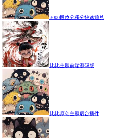
3000段位分积分快速通兑
比比主题前端源码版
比比原创主题后台插件