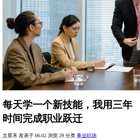
文星禾 发表于 06-02
浏览
29
分类
事业职场
核心摘要
乡村振兴战略为基层带来了大量就业机会，涵盖农业、文旅、
基础设施建设等多个领域。
通过持续学习新技能，可以实现职业发展和薪资提升，三年内
完成职业跃迁是可行的。
选择与乡村振兴相关的技能，如农业技术、乡村规划、文旅运
营等，有助于提升就业竞争力。
一、引言
近年来，国家大力推进乡村振兴战略，为农村地区带来了前所未
有的发展机遇。与此同时，乡村振兴也为基层就业创造了大量机
会。许多人通过参与乡村振兴相关工作，实现了职业发展和个人
成长。本文将探讨乡村振兴带来的基层就业机会，并分享如何通
过持续学习新技能实现职业跃迁。