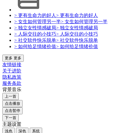
> 更有生命力的好人
> 更有生命力的好人
> 女生如何管理另一半
> 女生如何管理另一半
> 独立女性情感破局
> 独立女性情感破局
> 人际交往的小技巧
> 人际交往的小技巧
> 社交软件快乐脱单
> 社交软件快乐脱单
> 如何给足情绪价值
> 如何给足情绪价值
更多
更多
友情链接
关于进阶
隐私政策
服务条款
背景音乐
上一首
点击播放
点击暂停
下一首
主题设置
浅色
深色
系统