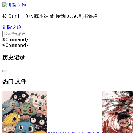
Ctrl
D
按
+
收藏本站 或 拖动LOGO到书签栏
进阶之旅
⌘Command
/
⌘Command
-
历史记录
热门 文件