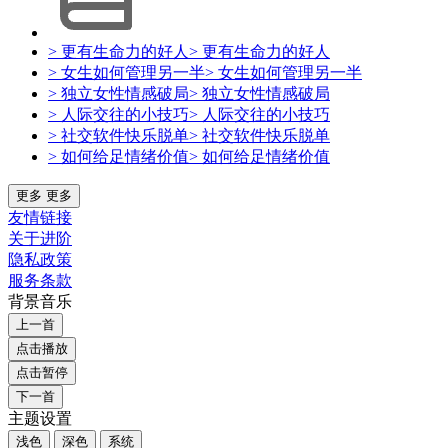
> 更有生命力的好人
> 更有生命力的好人
> 女生如何管理另一半
> 女生如何管理另一半
> 独立女性情感破局
> 独立女性情感破局
> 人际交往的小技巧
> 人际交往的小技巧
> 社交软件快乐脱单
> 社交软件快乐脱单
> 如何给足情绪价值
> 如何给足情绪价值
更多
更多
友情链接
关于进阶
隐私政策
服务条款
背景音乐
上一首
点击播放
点击暂停
下一首
主题设置
浅色
深色
系统