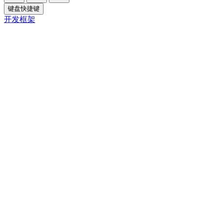
键盘快捷键
开发框架
Close
内容大纲
概述
核心摘要
一、引言
二、第一禁忌：剧烈运动
结论
解释依据
场景化建议
三、第二禁忌：生冷饮食
结论
解释依据
场景化建议
四、第三禁忌：情绪压抑
结论
解释依据