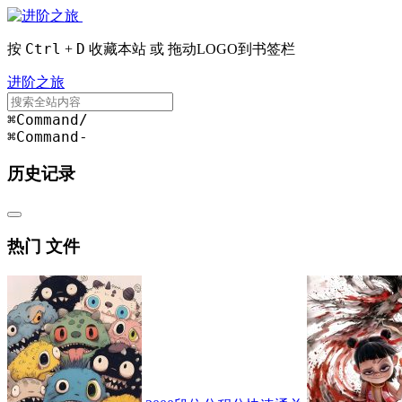
Ctrl
D
按
+
收藏本站 或 拖动LOGO到书签栏
进阶之旅
⌘Command
/
⌘Command
-
历史记录
热门 文件