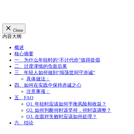
Close
内容大纲
概述
核心摘要
一、为什么年轻时的“不计代价”值得提倡
二、过度谨慎的负面后果
三、年轻人如何做到“闯荡世间守赤诚”
具体做法：
四、如何在实践中保持赤诚之心
注意事项：
五、FAQ
Q1. 年轻时应该如何平衡风险和收益？
Q2. 如何判断何时该坚持，何时该调整？
Q3. 在面对失败时应该如何处理？
六、结论