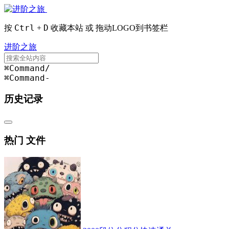
Ctrl
D
按
+
收藏本站 或 拖动LOGO到书签栏
进阶之旅
⌘Command
/
⌘Command
-
历史记录
热门 文件