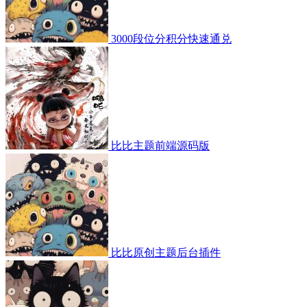
3000段位分积分快速通兑
比比主题前端源码版
比比原创主题后台插件