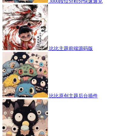
3000段位分积分快速通兑
比比主题前端源码版
比比原创主题后台插件