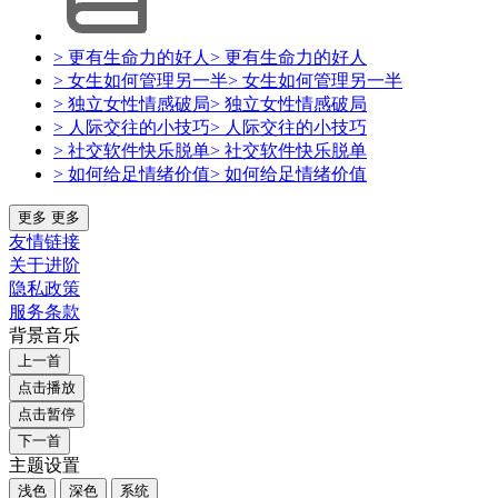
> 更有生命力的好人
> 更有生命力的好人
> 女生如何管理另一半
> 女生如何管理另一半
> 独立女性情感破局
> 独立女性情感破局
> 人际交往的小技巧
> 人际交往的小技巧
> 社交软件快乐脱单
> 社交软件快乐脱单
> 如何给足情绪价值
> 如何给足情绪价值
更多
更多
友情链接
关于进阶
隐私政策
服务条款
背景音乐
上一首
点击播放
点击暂停
下一首
主题设置
浅色
深色
系统