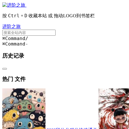
Ctrl
D
按
+
收藏本站 或 拖动LOGO到书签栏
进阶之旅
⌘Command
/
⌘Command
-
历史记录
热门 文件