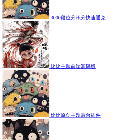
3000段位分积分快速通兑
比比主题前端源码版
比比原创主题后台插件