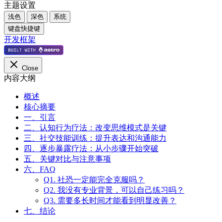
主题设置
浅色
深色
系统
键盘快捷键
开发框架
Close
内容大纲
概述
核心摘要
一、引言
二、认知行为疗法：改变思维模式是关键
三、社交技能训练：提升表达和沟通能力
四、逐步暴露疗法：从小步骤开始突破
五、关键对比与注意事项
六、FAQ
Q1. 社恐一定能完全克服吗？
Q2. 我没有专业背景，可以自己练习吗？
Q3. 需要多长时间才能看到明显改善？
七、结论