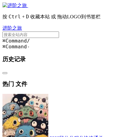
Ctrl
D
按
+
收藏本站 或 拖动LOGO到书签栏
进阶之旅
⌘Command
/
⌘Command
-
历史记录
热门 文件