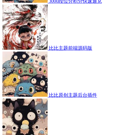
3000段位分积分快速通兑
比比主题前端源码版
比比原创主题后台插件